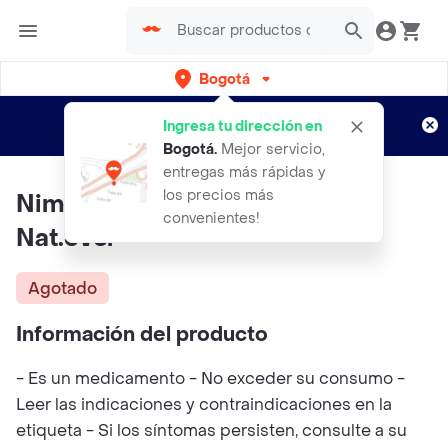
Bogotá
Regístrate
¿Nuevo en Rappi?
y disfruta de
Ingresa tu dirección en
envíos gratis por semanas
Aplican TyC
Bogotá
.
Mejor servicio,
entregas más rápidas y
los precios más
Nimel Cereza 12 Tbs Mastic
convenientes!
Nat.evol
Agotado
Información del producto
- Es un medicamento - No exceder su consumo -
Leer las indicaciones y contraindicaciones en la
etiqueta - Si los síntomas persisten, consulte a su