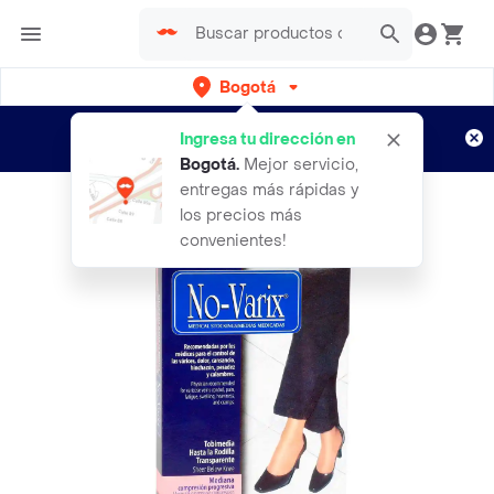
Bogotá
Regístrate
¿Nuevo en Rappi?
y disfruta de
Ingresa tu dirección en
envíos gratis por semanas
Aplican TyC
Bogotá
.
Mejor servicio,
entregas más rápidas y
los precios más
convenientes!