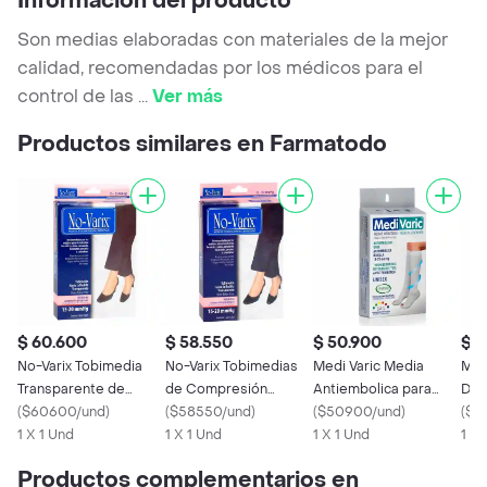
Información del producto
Son medias elaboradas con materiales de la mejor
calidad, recomendadas por los médicos para el
control de las
...
Ver más
Productos similares en Farmatodo
$ 60.600
$ 58.550
$ 50.900
$ 1
No-Varix Tobimedia
No-Varix Tobimedias
Medi Varic Media
Med
Transparente de
de Compresión
Antiembolica para
Dam
Comprensión
(
$60600/und
)
Progresiva 15-20
(
$58550/und
)
Rodilla Talla S Color
(
$50900/und
)
Mmh
(
$1
Progresiva Talla M
1 X 1 Und
mmHg
1 X 1 Und
Blanco
1 X 1 Und
Neg
1 U
Productos complementarios en