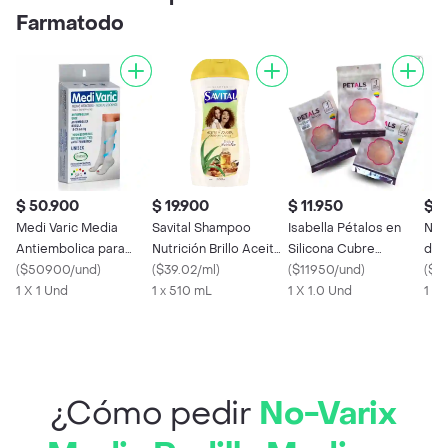
Farmatodo
$ 50.900
$ 19.900
$ 11.950
$ 5
Medi Varic Media
Savital Shampoo
Isabella Pétalos en
No-
Antiembolica para
Nutrición Brillo Aceite
Silicona Cubre
de 
Rodilla Talla S Color
(
$50900/und
)
de Jojoba y Argán 510
(
$39.02/ml
)
Pezones
(
$11950/und
)
Pro
(
$5
Blanco
1 X 1 Und
mL
1 x 510 mL
1 X 1.0 Und
mm
1 X 
¿Cómo pedir
No-Varix