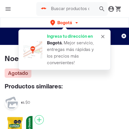
Bogotá
Regístrate
¿Nuevo en Rappi?
y disfruta de
Ingresa tu dirección en
envíos gratis por semanas
Aplican TyC
Bogotá
.
Mejor servicio,
entregas más rápidas y
los precios más
Noel Food Mini Chips Micro
convenientes!
Agotado
Productos similares:
$0