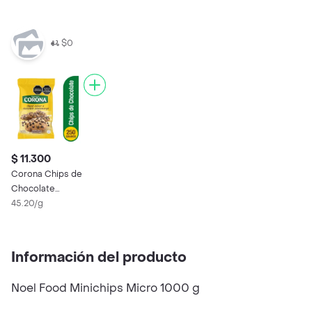
$0
$ 11.300
Corona Chips de
Chocolate
Semiamargo
45.20/g
Información del producto
Noel Food Minichips Micro 1000 g