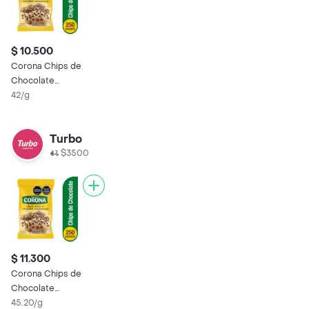
$ 10.500
Corona Chips de
Chocolate
Semiamargo
42/g
Turbo
$3500
$ 11.300
Corona Chips de
Chocolate
Semiamargo
45.20/g