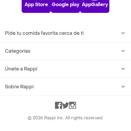
App Store
Google play
AppGallery
Pide tu comida favorita cerca de ti
Categorías
Únete a Rappi
Sobre Rappi
Facebook
Twitter
Instagram
©
2026
Rappi Inc. All rights reserved.