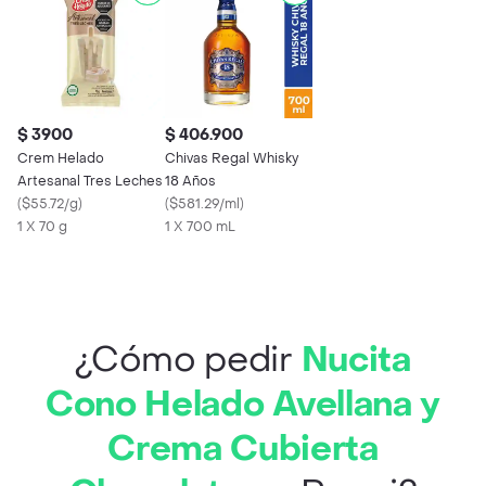
$ 3900
$ 406.900
Crem Helado
Chivas Regal Whisky
Artesanal Tres Leches
18 Años
(
$55.72/g
)
(
$581.29/ml
)
1 X 70 g
1 X 700 mL
¿Cómo pedir
Nucita
Cono Helado Avellana y
Crema Cubierta