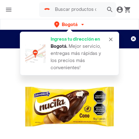
Bogotá
Regístrate
¿Nuevo en Rappi?
y disfruta de
Ingresa tu dirección en
envíos gratis por semanas
Aplican TyC
Bogotá
.
Mejor servicio,
entregas más rápidas y
los precios más
convenientes!