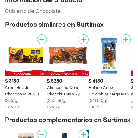
Información del producto
Cubierto de Chocolate.
Productos similares en Surtimax
$ 3150
$ 5280
$ 4180
$ 
Crem Helado
Chococono Cono
Helado Cono
Gal
Chococono Vainilla
Chocokrispis 95 g
Colombina Mega Mani
Vain
(
$35/g
)
(
$55.58/g
)
(
$41.80/g
)
(
$6
1 X 90 g
1 x 95 g
100 g
65 
Productos complementarios en Surtimax