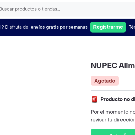
Registrarme
i?
Disfruta de
envíos gratis por semanas
Té
NUPEC Alime
Agotado
Producto no d
Por el momento no
revisar tu direcció