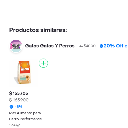
Productos similares:
Gatos Gatos Y Perros
20% Off e
$4000
$ 155.705
$ 163.900
-
5
%
Max Alimento para
Perro Performance
Adulto Raza Pequeña
19.47/g