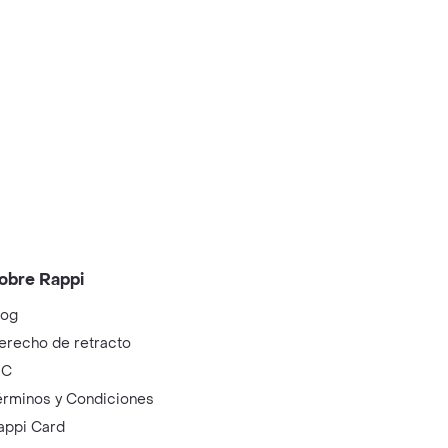
obre Rappi
log
erecho de retracto
IC
érminos y Condiciones
appi Card