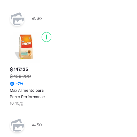
$0
$ 147.125
$ 158.200
-
7
%
Max Alimento para
Perro Performance
Adulto Raza Pequeña
18.40/g
$0