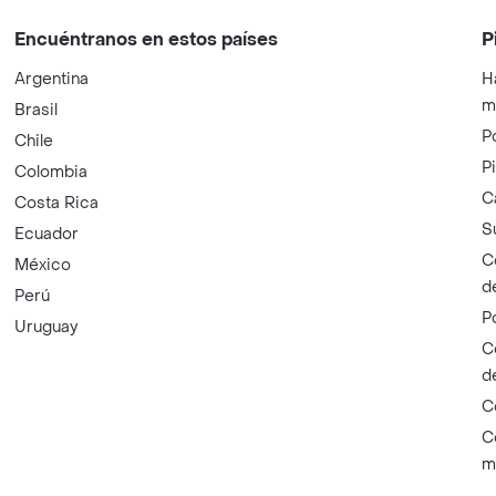
Encuéntranos en estos países
P
Argentina
H
m
Brasil
P
Chile
P
Colombia
C
Costa Rica
S
Ecuador
C
México
d
Perú
P
Uruguay
C
d
C
C
m