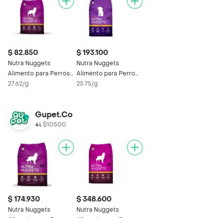
$ 82.850
$ 193.100
Nutra Nuggets
Nutra Nuggets
Alimento para Perros
Alimento para Perro
Senior For Dogs
27.62/g
Puppy
25.75/g
Gupet.Co
$10500
$ 174.930
$ 348.600
Nutra Nuggets
Nutra Nuggets