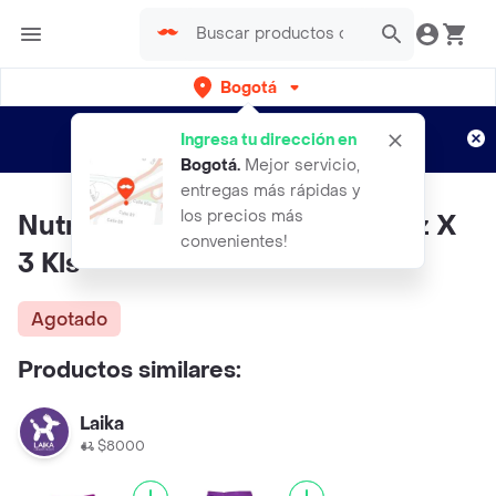
Bogotá
Regístrate
¿Nuevo en Rappi?
y disfruta de
Ingresa tu dirección en
envíos gratis por semanas
Aplican TyC
Bogotá
.
Mejor servicio,
entregas más rápidas y
los precios más
Nutra Nuggets Cordero Y Arroz X
convenientes!
3 Kls
Agotado
Productos similares:
Laika
$8000