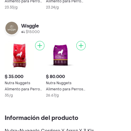
Alimento para Perro
Alimento para Perro
Lite Senior
23.33/g
Senior
23.24/g
Waggle
$15000
$ 35.000
$ 80.000
Nutra Nuggets
Nutra Nuggets
Alimento para Perro
Alimento para Perros
de Cordero
35/g
Senior For Dogs
26.67/g
Información del producto
Nutra-Nuggets Cordero Y Arroz X 3 Kls