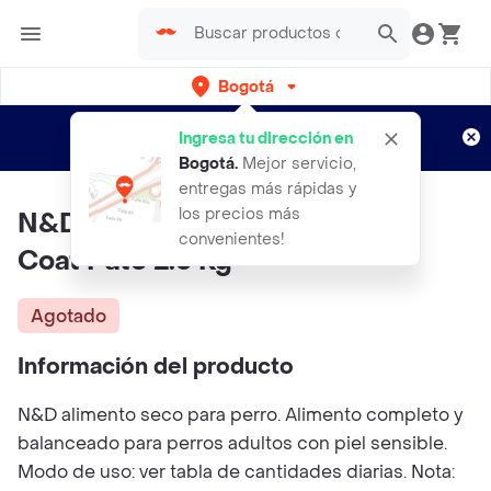
Bogotá
Regístrate
¿Nuevo en Rappi?
y disfruta de
Ingresa tu dirección en
envíos gratis por semanas
Aplican TyC
Bogotá
.
Mejor servicio,
entregas más rápidas y
los precios más
N&D Quinoa Perro Adulto Skin
convenientes!
Coat Pato 2.5 Kg
Agotado
Información del producto
N&D alimento seco para perro. Alimento completo y
balanceado para perros adultos con piel sensible.
Modo de uso: ver tabla de cantidades diarias. Nota: