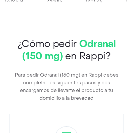
1 X 10 Und
1 x 473 mL
1 X 49.0 g
1 X 
¿Cómo pedir
Odranal
(150 mg)
en Rappi?
Para pedir Odranal (150 mg) en Rappi debes
completar los siguientes pasos y nos
encargamos de llevarte el producto a tu
domicilio a la brevedad