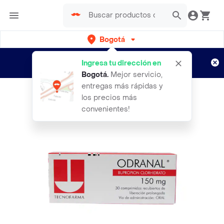
Bogotá
Regístrate
¿Nuevo en Rappi?
y disfruta de
Ingresa tu dirección en
envíos gratis por semanas
Aplican TyC
Bogotá
.
Mejor servicio,
entregas más rápidas y
los precios más
convenientes!