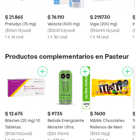
$ 21.865
$ 76.110
$ 219.730
$ 3
Preludyo (75 mg)
Valcote (500 mg)
Vigia (200 mg)
Inm
(
$1561.72/und
)
(
$2537.04/und
)
(
$15695.15/und
)
(
$28
1 X 14 Und
1 X 30 Und
1 X 14 Und
1 X 
Productos complementarios en Pasteur
$ 12.675
$ 9735
$ 7600
$ 4
Bilaxten (20 mg) 10
Bebida Energizante
M&Ms Chocolates
Tes
Tabletas
Monster Ultra
Rellenos de Maní
Sol
(
$1267.50/und
)
Paradise 473 ml
(
$20.59/ml
)
(
$155.13/g
)
(25
(
$4