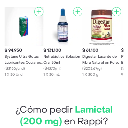
$ 94.950
$ 131.100
$ 61.100
$ 1
Systane Ultra Gotas
Nutrabiotics Solución
Digestar Laxante de
Pro
Lubricantes Oculares
Oral 30ml
Fibra Natural en Polvo
Elit
(4 mg / 3mg)
(
$3165/und
)
(
$4370/ml
)
(
$203.67/g
)
(
$2
1 X 30 Und
1 X 30 mL
1 X 300 g
908
¿Cómo pedir
Lamictal
(200 mg)
en Rappi?