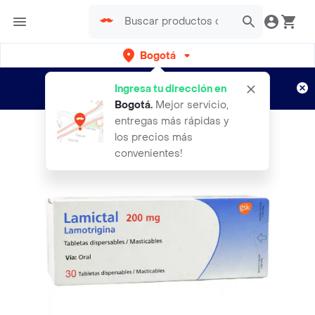
Bogotá
Regístrate
¿Nuevo en Rappi?
y disfruta de
Ingresa tu dirección en
envíos gratis por semanas
Aplican TyC
Bogotá
.
Mejor servicio,
entregas más rápidas y
los precios más
convenientes!