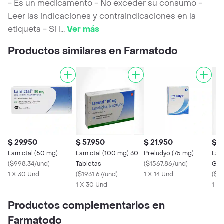
- Es un medicamento - No exceder su consumo -
Leer las indicaciones y contraindicaciones en la
etiqueta - Si l
...
Ver más
Productos similares en Farmatodo
$ 29.950
$ 57.950
$ 21.950
$ 1
Lamictal (50 mg)
Lamictal (100 mg) 30
Preludyo (75 mg)
Lam
(
$998.34/und
)
Tabletas
(
$1567.86/und
)
Gsk
1 X 30 Und
(
$1931.67/und
)
1 X 14 Und
Lam
(
$53
1 X 30 Und
1 X
Productos complementarios en
Farmatodo