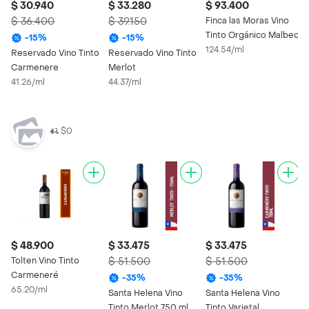
$ 30.940
$ 33.280
$ 93.400
$
$ 36.400
$ 39.150
Finca las Moras Vino
$
Tinto Orgánico Malbec
-
15
%
-
15
%
124.54/ml
Reservado Vino Tinto
Reservado Vino Tinto
F
Carmenere
Merlot
C
41.26/ml
44.37/ml
5
$0
$ 48.900
$ 33.475
$ 33.475
$
Tolten Vino Tinto
$ 51.500
$ 51.500
$
Carmeneré
-
35
%
-
35
%
65.20/ml
Santa Helena Vino
Santa Helena Vino
F
Tinto Merlot 750 ml
Tinto Varietal
C