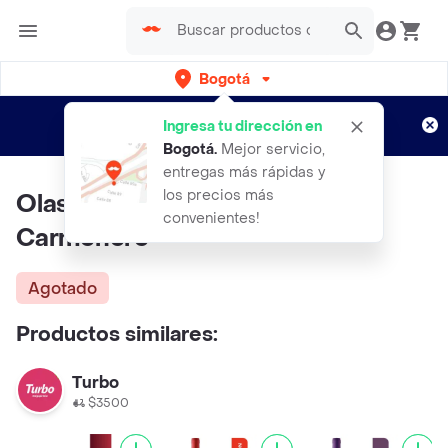
Bogotá
Regístrate
¿Nuevo en Rappi?
y disfruta de
Ingresa tu dirección en
envíos gratis por semanas
Aplican TyC
Bogotá
.
Mejor servicio,
entregas más rápidas y
los precios más
Olas del Sur Vinto Tinto
convenientes!
Carmenere
Agotado
Productos similares:
Turbo
$3500