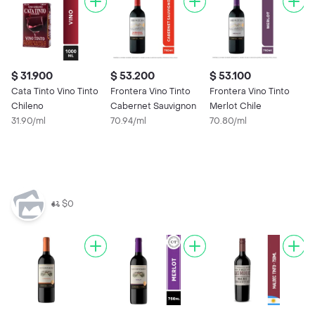
$ 31.900
$ 53.200
$ 53.100
$
Cata Tinto Vino Tinto
Frontera Vino Tinto
Frontera Vino Tinto
$
Chileno
Cabernet Sauvignon
Merlot Chile
31.90/ml
70.94/ml
70.80/ml
M
V
S
5
$0