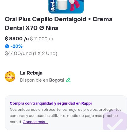
Oral Plus Cepillo Dentalgold + Crema
Dental X70 G Nina
$ 8800
/
u
$ 11.000
/
u
-
20
%
$4400/und
(
1 X 2 Und
)
La Rebaja
Disponible en
Bogotá
Compra con tranquilidad y seguridad en Rappi
Nos enfocamos en ofrecerte los mejores precios, proteger tus
compras y que puedas utilizar el medio de pago más practico
para ti.
Conoce más...