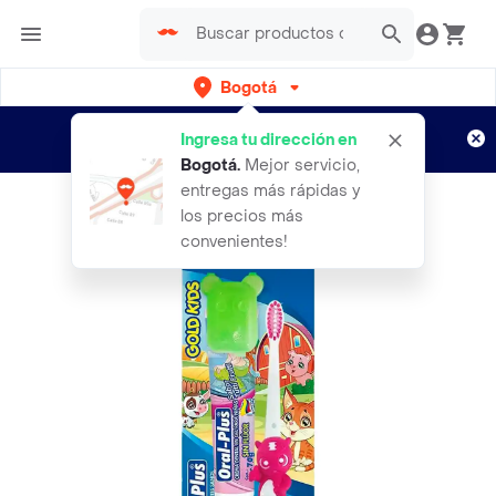
Bogotá
Regístrate
¿Nuevo en Rappi?
y disfruta de
Ingresa tu dirección en
envíos gratis por semanas
Aplican TyC
Bogotá
.
Mejor servicio,
entregas más rápidas y
los precios más
convenientes!