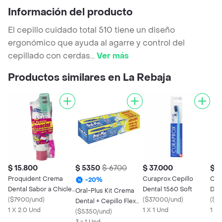
Información del producto
El cepillo cuidado total 510 tiene un diseño
ergonómico que ayuda al agarre y control del
cepillado con cerdas
...
Ver más
Productos similares en La Rebaja
$ 15.800
$ 5350
$ 6700
$ 37.000
$ 3
Proquident Crema
Curaprox Cepillo
Cur
-
20
%
Dental Sabor a Chicle
Dental 1560 Soft
Dent
Oral-Plus Kit Crema
+ Cepillo Kids
(
$7900/und
)
(
$37000/und
)
(
$3
Dental + Cepillo Flex
1 X 2.0 Und
1 X 1 Und
1 X 
Suave + Protector
(
$5350/und
)