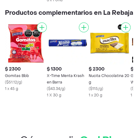
3 x 1 Und
Productos complementarios en La Rebaja
$ 2300
$ 1300
$ 2300
$ 
Gomitas Bbb
X-Time Menta Krash
Nucita Chocolatina 20
Gal
(
$51.12/g
)
en Barra
g
Waf
1 x 45 g
(
$43.34/g
)
(
$115/g
)
cre
(
$5
1 X 30 g
1 x 20 g
1 X 