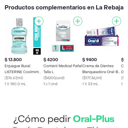
Productos complementarios en La Rebaja
$ 13.800
$ 4200
$ 9400
$ 8
Enjuague Bucal
Content Medical Pañal
Crema de Dientes
Col
LISTERINE Coolmint
Talla L
Blanqueadora Oral-B
Die
Frescura Suave sin
(
$76.67/ml
)
(
$4200/und
)
3D White Brilliant
(
$177.36/ml
)
Acc
(
$8
Alcohol 180ml
1 X 180.0 mL
1 x 1 Und
1 X 53 mL
1 X 
¿Cómo pedir
Oral-Plus