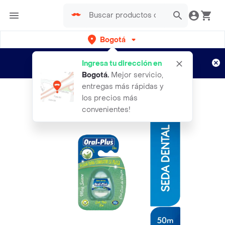
Bogotá
Regístrate
¿Nuevo en Rappi?
y disfruta de
Ingresa tu dirección en
envíos gratis por semanas
Aplican TyC
Bogotá
.
Mejor servicio,
entregas más rápidas y
los precios más
convenientes!