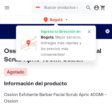
Bogotá
Regístrate
¿Nuevo en Rappi?
y disfruta de
Ingresa tu dirección en
envíos gratis por semanas
Aplican TyC
Bogotá
.
Mejor servicio,
entregas más rápidas y
los precios más
Ossion Ex Folia Nte Barber Facial
convenientes!
Scrub Apric 400Ml Ossion
Agotado
Información del producto
Ossion Exfoliante Barber Facial Scrub Apric 400Ml -
Ossion