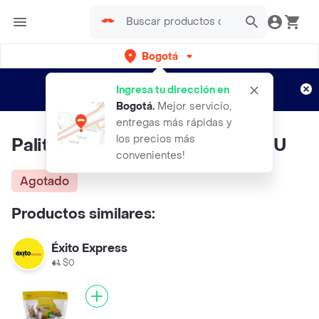
Bogotá
Regístrate
¿Nuevo en Rappi?
y disfruta de
Ingresa tu dirección en
envíos gratis por semanas
Aplican TyC
Bogotá
.
Mejor servicio,
entregas más rápidas y
los precios más
Palito Pro Salvid De Ajonjoli 26 U
convenientes!
Agotado
Productos similares:
Éxito Express
$0