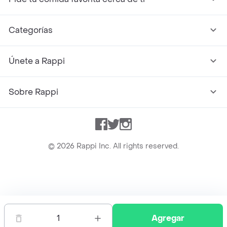
Categorías
Únete a Rappi
Sobre Rappi
Facebook
Twitter
Instagram
©
2026
Rappi Inc. All rights reserved.
Rappi S.A.S. --- NIT 900.843.898-9 --- Calle 63 # 16A-02
Bogotá D.C. --- notificacionesrappi@rappi.com
1
Agregar