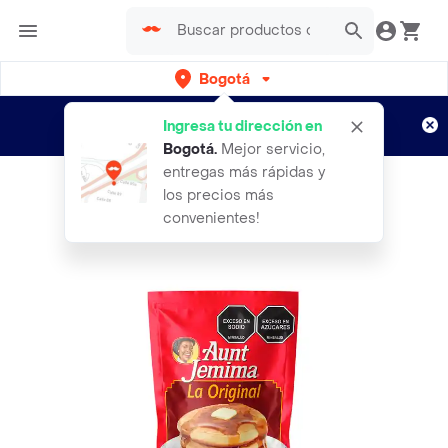
Bogotá
Regístrate
¿Nuevo en Rappi?
y disfruta de
Ingresa tu dirección en
envíos gratis por semanas
Aplican TyC
Bogotá
.
Mejor servicio,
entregas más rápidas y
los precios más
convenientes!