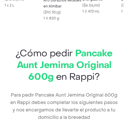
Aro Duraznos Mitades
1 x 2 L
(
$6.56/ml
)
(
$6
en Almíbar
1 X 473 mL
1 X
(
$10.35/g
)
1 X 820 g
¿Cómo pedir
Pancake
Aunt Jemima Original
600g
en Rappi?
Para pedir Pancake Aunt Jemima Original 600g
en Rappi debes completar los siguientes pasos
y nos encargamos de llevarte el producto a tu
domicilio a la brevedad