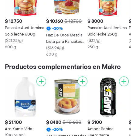
$ 12.750
$ 10.160
$ 12.700
$ 8000
$ 1
Pancake Aunt Jemima
Pancake Aunt Jemima
Fre
-
20
%
Solo leche 600g
Solo leche 250g
Vain
Haz De Oros Mezcla
(
$21.25/g
)
(
$32/g
)
(
$26
Lista para Pancakes
600 g
250 g
440
Crepes y Waffles
(
$16.94/g
)
600 g
Productos complementarios en Makro
$ 21.100
$ 8480
$ 10.600
$ 3100
$ 
Aro Kumis Vida
Amper Bebida
Viv
-
20
%
(
$10.55/ml
)
Energizante
Ene