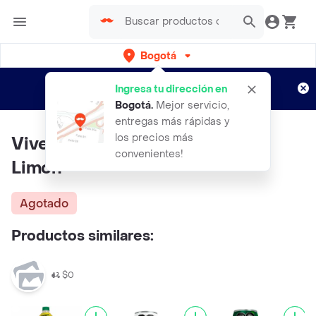
Bogotá
Regístrate
¿Nuevo en Rappi?
y disfruta de
Ingresa tu dirección en
envíos gratis por semanas
Aplican TyC
Bogotá
.
Mejor servicio,
entregas más rápidas y
los precios más
Vive 100 Energizante Sandia
convenientes!
Limón
Agotado
Productos similares:
$0