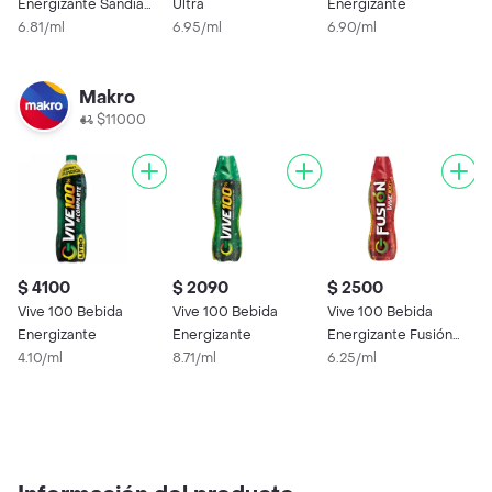
Energizante Sandía
Ultra
Energizante
Limón
6.81/ml
6.95/ml
6.90/ml
Makro
$11000
$ 4100
$ 2090
$ 2500
$
Vive 100 Bebida
Vive 100 Bebida
Vive 100 Bebida
V
Energizante
Energizante
Energizante Fusión
E
4.10/ml
8.71/ml
Sabor Frutos Rojos
6.25/ml
5