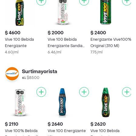
$ 4600
$ 2000
$ 2400
$
Vive 100 Bebida
Vive 100 Bebida
Energizante Vive100%
V
Energizante
Energizante Sandia
Original (310 Ml)
E
4.60/ml
Limón
6.46/ml
7.75/ml
1
Surtimayorista
$8500
$ 2110
$ 2640
$ 2620
Vive 100% Bebida
Vive 100 Energizante
Vive 100 Bebida