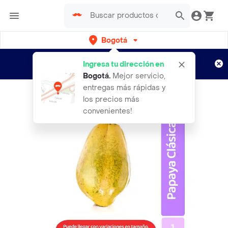
Bogotá
Regístrate
¿Nuevo en Rappi?
y disfruta de
Ingresa tu dirección en
envíos gratis por semanas
Aplican TyC
Bogotá
.
Mejor servicio,
entregas más rápidas y
los precios más
convenientes!