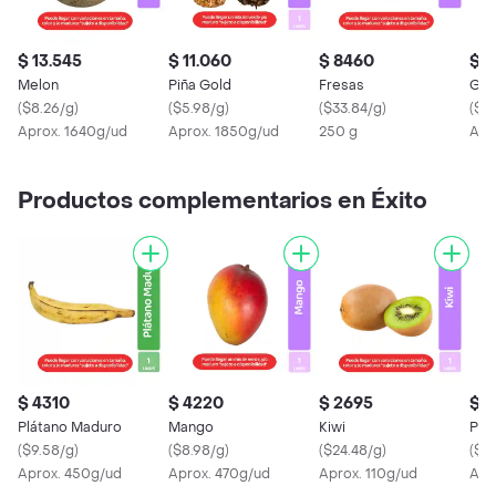
$ 13.545
$ 11.060
$ 8460
$ 
Melon
Piña Gold
Fresas
Gran
(
$8.26/g
)
(
$5.98/g
)
(
$33.84/g
)
(
$19
Aprox. 1640g/ud
Aprox. 1850g/ud
250 g
Apr
Productos complementarios en Éxito
$ 4310
$ 4220
$ 2695
$ 1
Plátano Maduro
Mango
Kiwi
Pep
(
$9.58/g
)
(
$8.98/g
)
(
$24.48/g
)
(
$4.
Aprox. 450g/ud
Aprox. 470g/ud
Aprox. 110g/ud
Apr