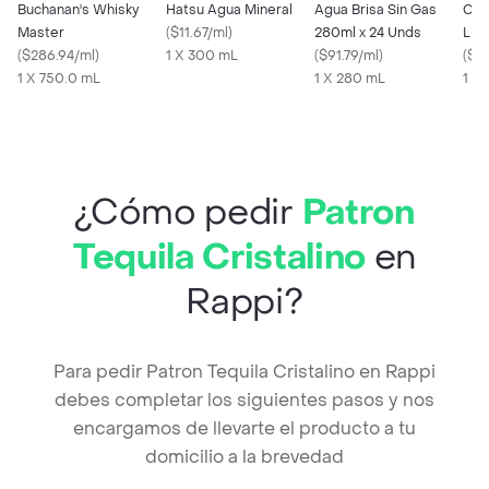
Buchanan's Whisky
Hatsu Agua Mineral
Agua Brisa Sin Gas
Carulla 
Master
(
$11.67/ml
)
280ml x 24 Unds
Lim
(
$286.94/ml
)
1 X 300 mL
(
$91.79/ml
)
(
$23
1 X 750.0 mL
1 X 280 mL
1 X
¿Cómo pedir
Patron
Tequila Cristalino
en
Rappi?
Para pedir Patron Tequila Cristalino en Rappi
debes completar los siguientes pasos y nos
encargamos de llevarte el producto a tu
domicilio a la brevedad