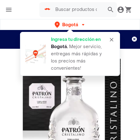
Bogotá
Regístrate
¿Nuevo en Rappi?
y disfruta de
Ingresa tu dirección en
envíos gratis por semanas
Aplican TyC
Bogotá
.
Mejor servicio,
entregas más rápidas y
los precios más
convenientes!