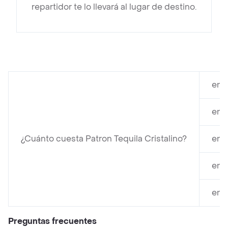
repartidor te lo llevará al lugar de destino.
en 
en 
¿Cuánto cuesta Patron Tequila Cristalino?
en 
en 
en 
Preguntas frecuentes