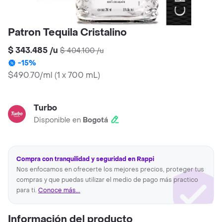
Patron Tequila Cristalino
$ 343.485
/
u
$ 404.100
/
u
-
15
%
$490.70/ml
(
1 x 700 mL
)
Turbo
Disponible en
Bogotá
Compra con tranquilidad y seguridad en Rappi
Nos enfocamos en ofrecerte los mejores precios, proteger tus
compras y que puedas utilizar el medio de pago más practico
para ti.
Conoce más...
Información del producto