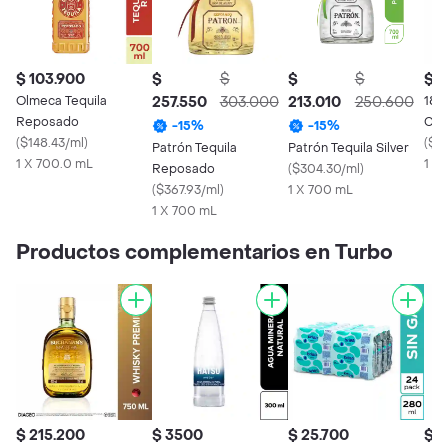
$ 103.900
$
$
$
$
$ 3
Olmeca Tequila
257.550
303.000
213.010
250.600
180
Reposado
Cris
-
15
%
-
15
%
(
$148.43/ml
)
(
$5
Patrón Tequila
Patrón Tequila Silver
1 X 700.0 mL
1 X
Reposado
(
$304.30/ml
)
(
$367.93/ml
)
1 X 700 mL
1 X 700 mL
Productos complementarios en Turbo
$ 215.200
$ 3500
$ 25.700
$ 1