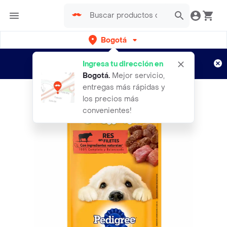
Bogotá
Regístrate
¿Nuevo en Rappi?
y disfruta de
Ingresa tu dirección en
envíos gratis por semanas
Aplican TyC
Bogotá
.
Mejor servicio,
entregas más rápidas y
los precios más
convenientes!