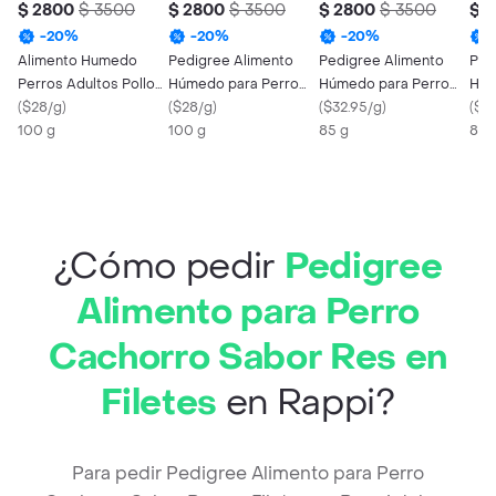
$ 2800
$ 3500
$ 2800
$ 3500
$ 2800
$ 3500
$ 
-
20
%
-
20
%
-
20
%
Alimento Humedo
Pedigree Alimento
Pedigree Alimento
Ped
Perros Adultos Pollo
Húmedo para Perro
Húmedo para Perro
Húm
Ca Pedigree
(
$28/g
)
Adulto Sabor Pollo
(
$28/g
)
Adulto High Protein
(
$32.95/g
)
Adul
(
$32
100 g
100 g
Cerdo Res
85 g
Cer
85 
¿Cómo pedir
Pedigree
Alimento para Perro
Cachorro Sabor Res en
Filetes
en Rappi?
Para pedir Pedigree Alimento para Perro