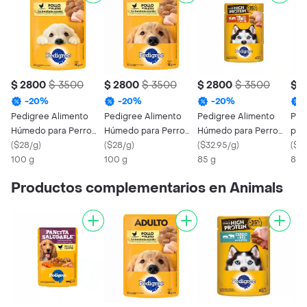
$ 2800
$ 3500
$ 2800
$ 3500
$ 2800
$ 3500
$ 
-
20
%
-
20
%
-
20
%
Pedigree Alimento
Pedigree Alimento
Pedigree Alimento
Ped
Húmedo para Perro
Húmedo para Perro
Húmedo para Perro
par
Cachorro Sabor Pollo
(
$28/g
)
Adulto Sabor Pollo
(
$28/g
)
Adulto de Pollo y
(
$32.95/g
)
Hig
(
$32
100 g
100 g
Cerdo
85 g
Poll
85 
Productos complementarios en Animals