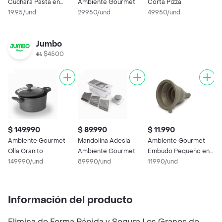
Cuchara Pasta en
Ambiente Gourmet
Corta Pizza
G
Silicona Gris
19.95/und
29950/und
49950/und
G
2
Jumbo
$4500
$ 149.990
$ 89.990
$ 11.990
$
Ambiente Gourmet
Mandolina Adesia
Ambiente Gourmet
P
Olla Granito
Ambiente Gourmet
Embudo Pequeño en
A
149990/und
89990/und
Silicona Gris
11990/und
2
Información del producto
Elimina de Forma Rápida y Segura Los Granos de