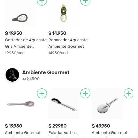
$ 19.950
$ 14.950
Cortador de Aguacate
Rebanador Aguacate
Gris Ambiente
Ambiente Gourmet
Gourmet
19950/und
14950/und
Ambiente Gourmet
$4500
$ 19.950
$ 29.950
$ 49.950
$
Ambiente Gourmet
Pelador Vertical
Ambiente Gourmet
B