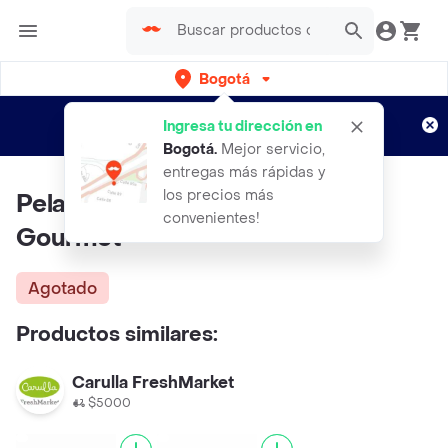
Bogotá
Regístrate
¿Nuevo en Rappi?
y disfruta de
Ingresa tu dirección en
envíos gratis por semanas
Aplican TyC
Bogotá
.
Mejor servicio,
entregas más rápidas y
los precios más
Pelador de Maíz Gris Ambiente
convenientes!
Gourmet
Agotado
Productos similares:
Carulla FreshMarket
$5000