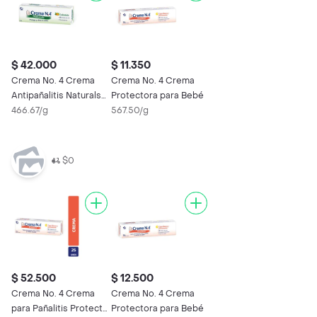
$ 42.000
$ 11.350
Crema No. 4 Crema
Crema No. 4 Crema
Antipañalitis Naturals
Protectora para Bebé
con Caléndula
466.67/g
567.50/g
$0
$ 52.500
$ 12.500
Crema No. 4 Crema
Crema No. 4 Crema
para Pañalitis Protect
Protectora para Bebé