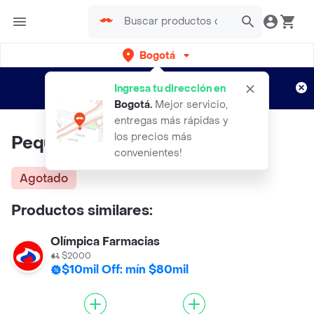
Bogotá
Regístrate
¿Nuevo en Rappi?
y disfruta de
Ingresa tu dirección en
envíos gratis por semanas
Aplican TyC
Bogotá
.
Mejor servicio,
entregas más rápidas y
los precios más
Pequeñin Crema Antipanalitis
convenientes!
Agotado
Productos similares:
Olímpica Farmacias
$2000
$10mil Off: mín $80mil