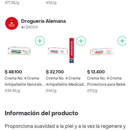
(40%)
477.28/g
625/g
Droguería Alemana
$3000
$ 48.100
$ 32.700
$ 13.400
$
Crema No. 4 Crema
Crema No. 4 Crema
Crema No. 4 Crema
C
Antipañalitis Naturals
Antipañalitis Medicada
Protectora para Bebé
p
con Caléndula
534.45/g
con Nistatina
545/g
670/g
(
4
Información del producto
Proporciona suavidad a la piel y a la vez la regenera y