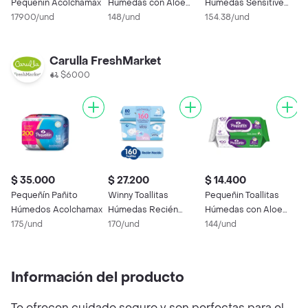
Pequeñín Acolchamax
Húmedas con Aloe
Húmedas Sensitive
H
17900/und
Vera y Vitamina E
148/und
Recién Nacido
154.38/und
N
1
Carulla FreshMarket
$6000
$ 35.000
$ 27.200
$ 14.400
$
Pequeñín Pañito
Winny Toallitas
Pequeñin Toallitas
P
Húmedos Acolchamax
Húmedas Recién
Húmedas con Aloe
P
175/und
Nacido
170/und
Natural
144/und
3
1
Información del producto
Te ofrecen cuidado seguro y son perfectas para el