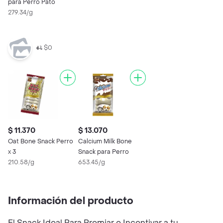
para Perro Pato
279.34/g
$0
$ 11.370
$ 13.070
Oat Bone Snack Perro
Calcium Milk Bone
x 3
Snack para Perro
210.58/g
653.45/g
Información del producto
El Snack Ideal Para Premiar e Incentivar a tu