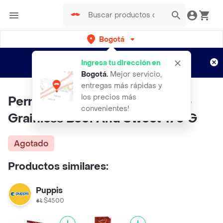
Bogotá
Regístrate
¿Nuevo en Rappi?
y disfruta de
Ingresa tu dirección en
envíos gratis por semanas
Aplican TyC
Bogotá
.
Mejor servicio,
entregas más rápidas y
los precios más
Perro Total Ly Snack Para Perro
convenientes!
Grainless Beef And Sweet 170 G
Agotado
Productos similares:
Puppis
$4500