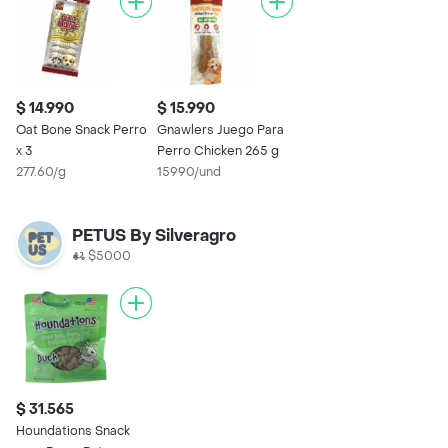
$ 14.990
$ 15.990
Oat Bone Snack Perro
Gnawlers Juego Para
x 3
Perro Chicken 265 g
277.60/g
15990/und
PETUS By Silveragro
$5000
$ 31.565
Houndations Snack