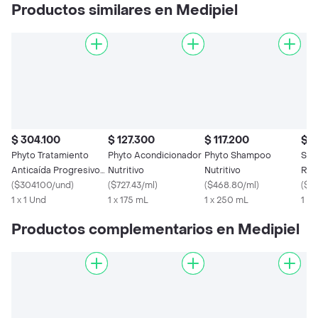
Productos similares en Medipiel
$ 304.100
$ 127.300
$ 117.200
$ 2
Phyto Tratamiento
Phyto Acondicionador
Phyto Shampoo
Sp 
Anticaída Progresivo
Nutritivo
Nutritivo
Rec
Mujer
(
$304100/und
)
(
$727.43/ml
)
(
$468.80/ml
)
(
$21
1 x 1 Und
1 x 175 mL
1 x 250 mL
1 x
Productos complementarios en Medipiel