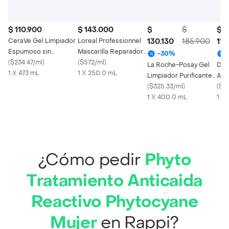
$ 110.900
$ 143.000
$
$
$
CeraVe Gel Limpiador
Loreal Professionnel
130.130
185.900
110
Espumoso sin
Mascarilla Reparadora
-
30
%
Perfume Piel Normal a
(
$234.47/ml
)
Cabello Dañado
(
$572/ml
)
La Roche-Posay Gel
Der
Grasa
1 X 473 mL
1 X 250.0 mL
Limpiador Purificante
Ant
Effaclar
(
$325.33/ml
)
(
$28
1 X 400.0 mL
1 x
¿Cómo pedir
Phyto
Tratamiento Anticaida
Reactivo Phytocyane
Mujer
en Rappi?