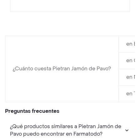
en Éx
en Ca
¿Cuánto cuesta Pietran Jamón de Pavo?
en Ma
en Tu
Preguntas frecuentes
¿Qué productos similares a Pietran Jamón de
Pavo puedo encontrar en Farmatodo?