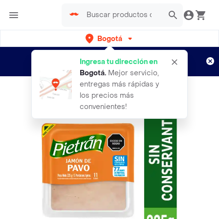
Bogotá
Regístrate
¿Nuevo en Rappi?
y disfruta de
Ingresa tu dirección en
envíos gratis por semanas
Aplican TyC
Bogotá
.
Mejor servicio,
entregas más rápidas y
los precios más
convenientes!