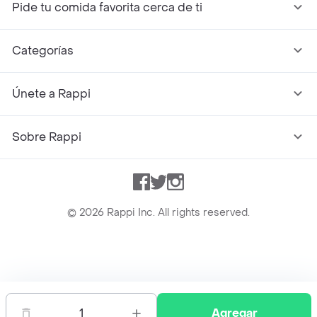
Pide tu comida favorita cerca de ti
Categorías
Únete a Rappi
Sobre Rappi
Facebook
Twitter
Instagram
©
2026
Rappi Inc. All rights reserved.
Rappi S.A.S. --- NIT 900.843.898-9 --- Calle 63 # 16A-02
Bogotá D.C. --- notificacionesrappi@rappi.com
1
Agregar