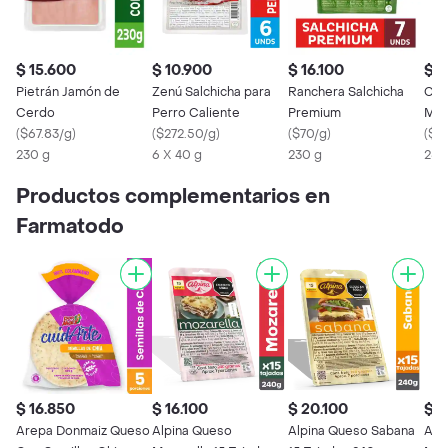
$ 15.600
$ 10.900
$ 16.100
$ 1
Pietrán Jamón de
Zenú Salchicha para
Ranchera Salchicha
Col
Cerdo
Perro Caliente
Premium
Moz
(
$67.83/g
)
(
$272.50/g
)
(
$70/g
)
(
$4
230 g
6 X 40 g
230 g
250
Productos complementarios en
Farmatodo
$ 16.850
$ 16.100
$ 20.100
$ 1
Arepa Donmaiz Queso
Alpina Queso
Alpina Queso Sabana
Alp