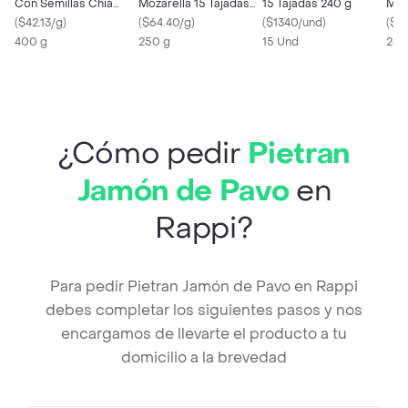
Con Semillas Chia
Mozarella 15 Tajadas
15 Tajadas 240 g
Moz
5Unidades. 400 G
(
$42.13/g
)
240 g
(
$64.40/g
)
(
$1340/und
)
239
(
$75
400 g
250 g
15 Und
239
¿Cómo pedir
Pietran
Jamón de Pavo
en
Rappi?
Para pedir Pietran Jamón de Pavo en Rappi
debes completar los siguientes pasos y nos
encargamos de llevarte el producto a tu
domicilio a la brevedad