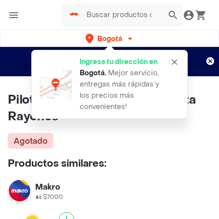
Bogotá
Regístrate
¿Nuevo en Rappi?
y disfruta de
Ingresa tu dirección en
envíos gratis por semanas
Aplican TyC
Bogotá
.
Mejor servicio,
entregas más rápidas y
los precios más
Pilot Racing Cera Rubbing Quita
convenientes!
Rayones
Agotado
Productos similares:
Makro
$7000