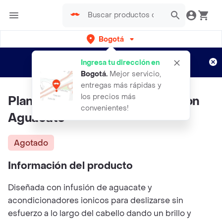
Bogotá
Regístrate
¿Nuevo en Rappi?
y disfruta de
Ingresa tu dirección en
envíos gratis por semanas
Aplican TyC
Bogotá
.
Mejor servicio,
entregas más rápidas y
los precios más
Plancha TURBOX Nt682 Infusion
convenientes!
Aguacate
Agotado
Información del producto
Diseñada con infusión de aguacate y
acondicionadores ionicos para deslizarse sin
esfuerzo a lo largo del cabello dando un brillo y