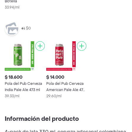
Botella
33.94/ml
$0
$ 18.600
$ 14.000
Pola del Pub Cerveza
Pola del Pub Cerveza
India Pale Ale 473 ml
American Pale Ale 473
39.33/ml
ml
29.60/ml
Información del producto
4-pack de lata 330 ml, cerveza artesanal colombiana,