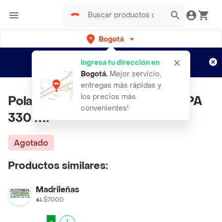
Bogotá
Regístrate
¿Nuevo en Rappi?
y disfruta de
Ingresa tu dirección en
envíos gratis por semanas
Aplican TyC
Bogotá
.
Mejor servicio,
entregas más rápidas y
los precios más
Pola del Pub 4-pack cerveza APA
convenientes!
330 Ml
Agotado
Productos similares:
Madrileñas
$7000