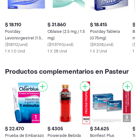
$ 18.110
$ 31.860
$ 18.415
$ 4
Postday
Oblaise (2.5 mg / 1.5
Postday Tableta
Bell
Levonorgestrel (1.5
mg)
(0.75mg)
mg)
mg)
(
$18112/und
)
(
$1137.90/und
)
(
$9208/und
)
(
$16
1 X 1.0 Und
1 X 28 Und
1 X 2 Und
1 X
Productos complementarios en Pasteur
$ 22.470
$ 4305
$ 34.625
$ 
Prueba de Embarazo
Powerade Bebida
Bonfiest Plus
Trul