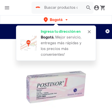
Bogotá
Regístrate
¿Nuevo en Rappi?
y disfruta de
Ingresa tu dirección en
envíos gratis por semanas
Aplican TyC
Bogotá
.
Mejor servicio,
entregas más rápidas y
los precios más
convenientes!