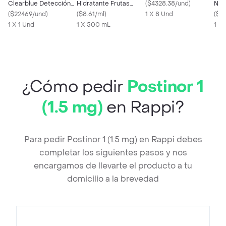
Clearblue Detección
Hidratante Frutas
(
$4328.38/und
)
Nan
Rápida 1 Prueba
(
$22469/und
)
Tropicales 500 mL
(
$8.61/ml
)
1 X 8 Und
(
$44
1 X 1 Und
1 X 500 mL
1 x 
¿Cómo pedir
Postinor 1
(1.5 mg)
en Rappi?
Para pedir Postinor 1 (1.5 mg) en Rappi debes
completar los siguientes pasos y nos
encargamos de llevarte el producto a tu
domicilio a la brevedad