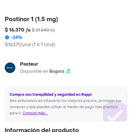
Postinor 1 (1.5 mg)
$ 16.370
/
u
$ 21.540
/
u
-
24
%
$16371/und
(
1 X 1 Und
)
Pasteur
Disponible en
Bogotá
Compra con tranquilidad y seguridad en Rappi
Nos enfocamos en ofrecerte los mejores precios, proteger tus
compras y que puedas utilizar el medio de pago más practico
para ti.
Conoce más...
Información del producto