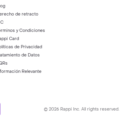
log
erecho de retracto
IC
érminos y Condiciones
appi Card
olíticas de Privacidad
ratamiento de Datos
QRs
nformación Relevante
ry
©
2026
Rappi Inc. All rights reserved.