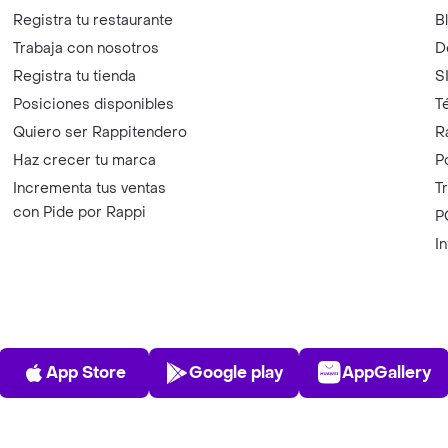
Registra tu restaurante
B
Trabaja con nosotros
D
Registra tu tienda
S
Posiciones disponibles
T
Quiero ser Rappitendero
R
Haz crecer tu marca
P
Incrementa tus ventas
T
con Pide por Rappi
P
I
App Store
Play Store
AppGalle
App Store
Google play
AppGallery