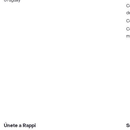
Uruguay
C
d
C
C
m
Únete a Rappi
S