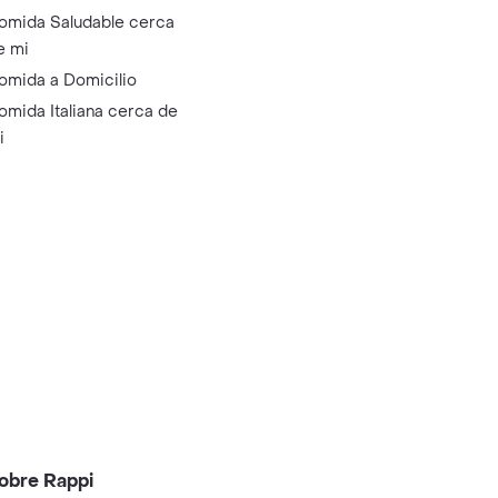
omida Saludable cerca
e mi
omida a Domicilio
omida Italiana cerca de
i
obre Rappi