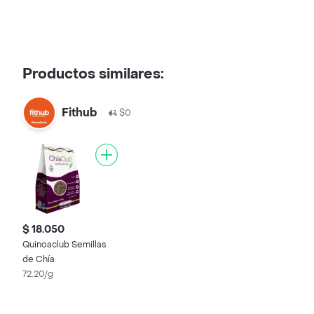
Productos similares:
Fithub
$0
$ 18.050
Quinoaclub Semillas
de Chía
72.20/g