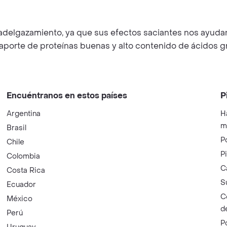
 adelgazamiento, ya que sus efectos saciantes nos ayudan 
n aporte de proteínas buenas y alto contenido de ácidos 
Encuéntranos en estos países
P
Argentina
H
m
Brasil
P
Chile
P
Colombia
C
Costa Rica
S
Ecuador
C
México
d
Perú
P