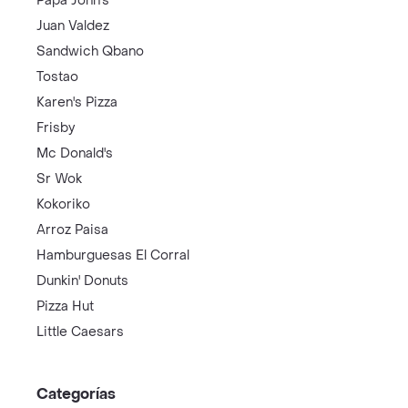
Papa John's
Juan Valdez
Sandwich Qbano
Tostao
Karen's Pizza
Frisby
Mc Donald's
Sr Wok
Kokoriko
Arroz Paisa
Hamburguesas El Corral
Dunkin' Donuts
Pizza Hut
Little Caesars
Categorías