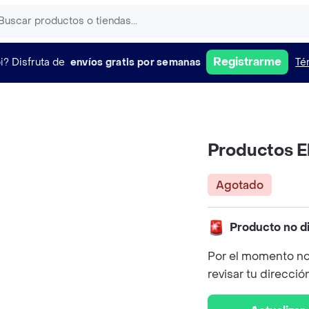
Registrarme
i?
Disfruta de
envíos gratis por semanas
Té
Productos E
Agotado
Producto no d
Por el momento no
revisar tu direcció