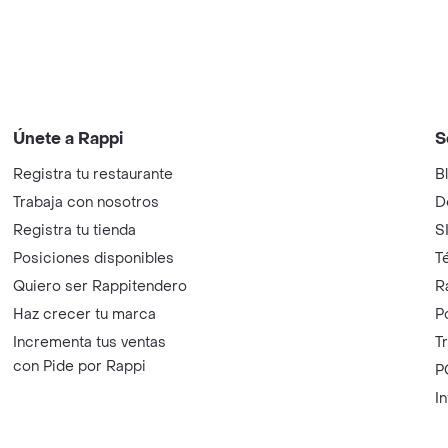
Únete a Rappi
S
Registra tu restaurante
B
Trabaja con nosotros
D
Registra tu tienda
S
Posiciones disponibles
T
Quiero ser Rappitendero
R
Haz crecer tu marca
P
Incrementa tus ventas
T
con Pide por Rappi
P
I