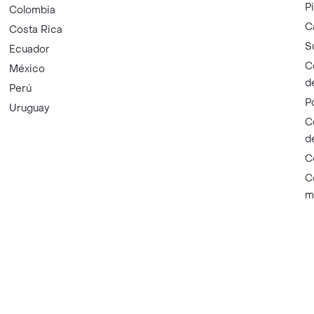
P
Colombia
C
Costa Rica
S
Ecuador
C
México
d
Perú
P
Uruguay
C
d
C
C
m