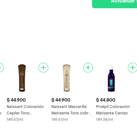
Actualizar
$ 44.900
$ 44.900
$ 44.800
Naissant Coloración
Naissant Mascarilla
Prokpil Coloración
o
Capilar Tono
Matizante Tono sobre
Matizante Cenizo
Chocolate
149.67/ml
Tono Perla Beige
149.67/ml
149.34/ml