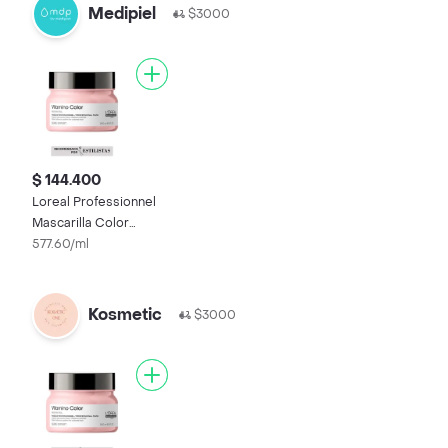
Medipiel
$3000
$ 144.400
Loreal Professionnel
Mascarilla Color
Protección
577.60/ml
Kosmetic
$3000