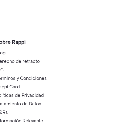
obre Rappi
log
erecho de retracto
IC
érminos y Condiciones
appi Card
olíticas de Privacidad
ratamiento de Datos
QRs
nformación Relevante