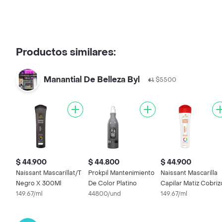
Productos similares:
Manantial De Belleza Byl
$5500
$ 44.900
$ 44.800
$ 44.900
Naissant Mascarillat/T
Prokpil Mantenimiento
Naissant Mascarilla
Negro X 300Ml
De Color Platino
Capilar Matiz Cobriz
149.67/ml
44800/und
149.67/ml