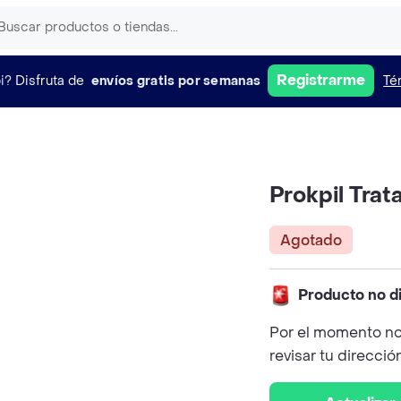
Registrarme
i?
Disfruta de
envíos gratis por semanas
Té
Prokpil Tra
Agotado
Producto no d
Por el momento no
revisar tu direcció