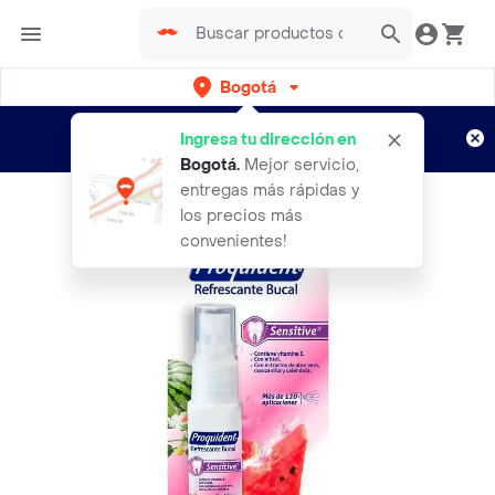
Bogotá
Regístrate
¿Nuevo en Rappi?
y disfruta de
Ingresa tu dirección en
envíos gratis por semanas
Aplican TyC
Bogotá
.
Mejor servicio,
entregas más rápidas y
los precios más
convenientes!