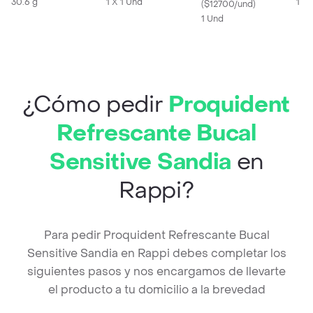
30.6 g
1 X 1 Und
1 x 
(
$12700/und
)
1 Und
¿Cómo pedir
Proquident
Refrescante Bucal
Sensitive Sandia
en
Rappi?
Para pedir Proquident Refrescante Bucal
Sensitive Sandia en Rappi debes completar los
siguientes pasos y nos encargamos de llevarte
el producto a tu domicilio a la brevedad