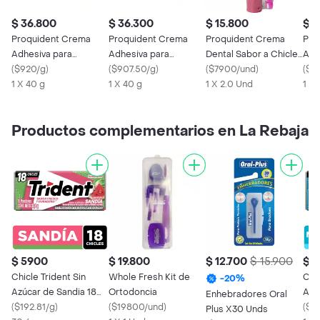
$ 36.800
$ 36.300
$ 15.800
$ 1
Proquident Crema
Proquident Crema
Proquident Crema
Pro
Adhesiva para
Adhesiva para
Dental Sabor a Chicle
Adh
Prótesis Dental Sabor
(
$920/g
)
Prótesis Dental
(
$907.50/g
)
+ Cepillo Kids
(
$7900/und
)
Prót
(
$77
a Menta
1 X 40 g
1 X 40 g
1 X 2.0 Und
Sab
1 X 
Productos complementarios en La Rebaja
$ 5900
$ 19.800
$ 12.700
$ 15.900
$ 
Chicle Trident Sin
Whole Fresh Kit de
Chic
-
20
%
Azúcar de Sandia 18
Ortodoncia
Azú
Enhebradores Oral
Und
(
$192.81/g
)
(
$19800/und
)
Fre
(
$19
Plus X30 Unds