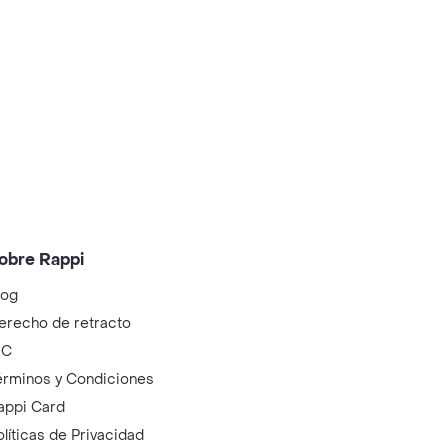
obre Rappi
log
erecho de retracto
IC
érminos y Condiciones
appi Card
olíticas de Privacidad