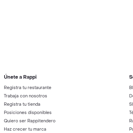
Únete a Rappi
S
Registra tu restaurante
B
Trabaja con nosotros
D
Registra tu tienda
S
Posiciones disponibles
T
Quiero ser Rappitendero
R
Haz crecer tu marca
P