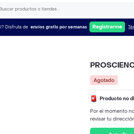
Registrarme
i?
Disfruta de
envíos gratis por semanas
Té
PROSCIENCE
Agotado
Producto no d
Por el momento no
revisar tu direcció