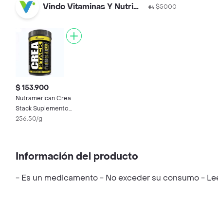
Vindo Vitaminas Y Nutrición Santa Ana
$5000
$ 153.900
Nutramerican Crea
Stack Suplemento
Alimenticio Sabor a
256.50/g
Frutos Rojos
Información del producto
- Es un medicamento - No exceder su consumo - Leer 