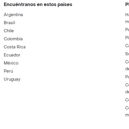
Encuéntranos en estos países
P
Argentina
H
m
Brasil
P
Chile
P
Colombia
C
Costa Rica
S
Ecuador
C
México
d
Perú
P
Uruguay
C
d
C
C
m