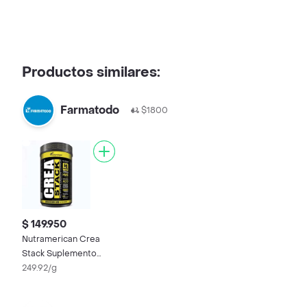
Productos similares:
Farmatodo
$1800
$ 149.950
Nutramerican Crea
Stack Suplemento
Alimenticio Sabor a
249.92/g
Frutos Rojos