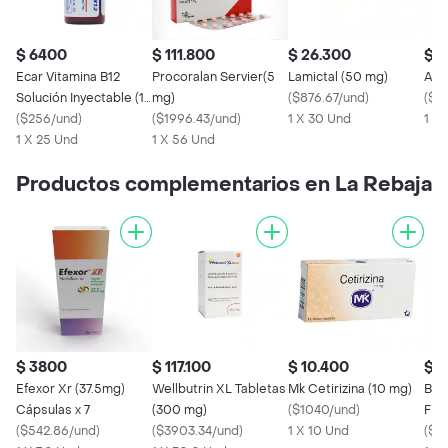
$ 6400
$ 111.800
$ 26.300
$ 5
Ecar Vitamina B12
Procoralan Servier(5
Lamictal (50 mg)
Ald
Solución Inyectable (1
mg)
(
$876.67/und
)
(
$19
mg)
(
$256/und
)
(
$1996.43/und
)
1 X 30 Und
1 X
1 X 25 Und
1 X 56 Und
Productos complementarios en La Rebaja
$ 3800
$ 117.100
$ 10.400
$ 
Efexor Xr (37.5mg)
Wellbutrin XL Tabletas
Mk Cetirizina (10 mg)
Bax
Cápsulas x 7
(300 mg)
(
$1040/und
)
Fis
(
$542.86/und
)
(
$3903.34/und
)
1 X 10 Und
mL
(
$14