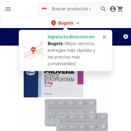
Bogotá
Regístrate
¿Nuevo en Rappi?
y disfruta de
Ingresa tu dirección en
envíos gratis por semanas
Aplican TyC
Bogotá
.
Mejor servicio,
entregas más rápidas y
los precios más
convenientes!