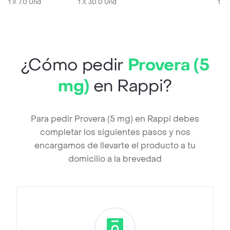
1 X 7.0 Und
1 X 30.0 Und
1 X
¿Cómo pedir
Provera (5
mg)
en Rappi?
Para pedir Provera (5 mg) en Rappi debes
completar los siguientes pasos y nos
encargamos de llevarte el producto a tu
domicilio a la brevedad