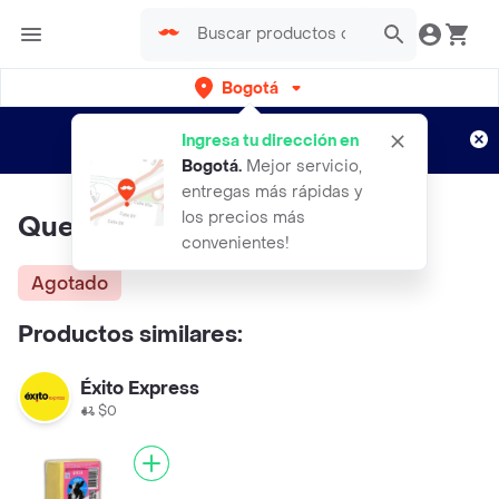
Bogotá
Regístrate
¿Nuevo en Rappi?
y disfruta de
Ingresa tu dirección en
envíos gratis por semanas
Aplican TyC
Bogotá
.
Mejor servicio,
entregas más rápidas y
los precios más
Queso D Lusia Cheddar Bloque
convenientes!
Agotado
Productos similares:
Éxito Express
$0