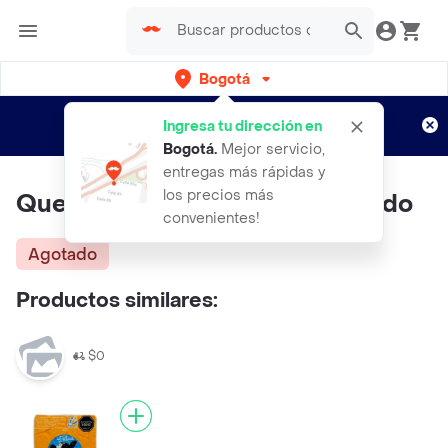
Bogotá
Regístrate
¿Nuevo en Rappi?
y disfruta de
Ingresa tu dirección en
envíos gratis por semanas
Aplican TyC
Bogotá
.
Mejor servicio,
entregas más rápidas y
los precios más
Queso D Lusia Mozzarella Rallado
convenientes!
Agotado
Productos similares:
$0