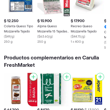
$ 12.250
$ 15.900
$ 17.900
$ 1
Colanta Queso Tipo
Alpina Queso
Recreo Queso
Mozzarella Tajado
Mozarella 15 Tajadas
Mozzarella Tajado
Col
(
$49/g
)
240 g
(
$63.60/g
)
(
$44.75/g
)
Moz
250 g
250 g
1 x 400 g
(
$39
500
Productos complementarios en Carulla
FreshMarket