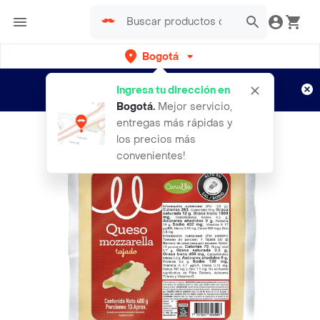
Bogotá
Regístrate
¿Nuevo en Rappi?
y disfruta de
Ingresa tu dirección en
envíos gratis por semanas
Aplican TyC
Bogotá
.
Mejor servicio,
entregas más rápidas y
los precios más
convenientes!