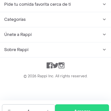
Pide tu comida favorita cerca de ti
Categorías
Únete a Rappi
Sobre Rappi
Facebook
Twitter
Instagram
©
2026
Rappi Inc. All rights reserved.
Rappi S.A.S. --- NIT 900.843.898-9 --- Calle 63 # 16A-02
Bogotá D.C. --- notificacionesrappi@rappi.com