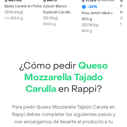
$ 64.700
$ 8470
$ 11.120
$ 13.900
$ 5
Badia Canela en Polvo
Azúcar Blanco
Pas
-
20
%
(
$142.64/g
)
Especial Carulla
Mon
Rica Jamón Ideal x
1 X 453.6 g
(
$3.39/g
)
´Ab
(
$77
400 g
2500 g
1 X
(
$27.80/g
)
400 g
¿Cómo pedir
Queso
Mozzarella Tajado
Carulla
en Rappi?
Para pedir Queso Mozzarella Tajado Carulla en
Rappi debes completar los siguientes pasos y
nos encargamos de llevarte el producto a tu