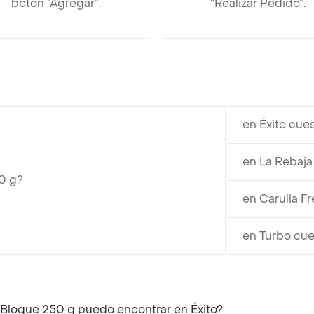
botón “Agregar”.
“Realizar Pedido”.
en Éxito cue
en La Rebaja
0 g?
en Carulla F
en Turbo cue
 Bloque 250 g puedo encontrar en Éxito?