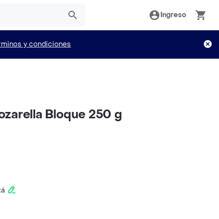
Ingreso
rminos y condiciones
zarella Bloque 250 g
tá