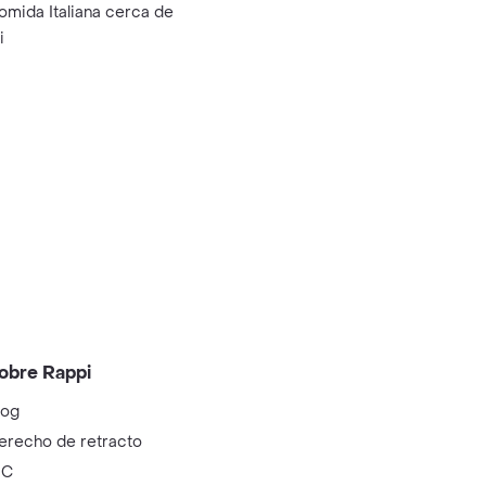
omida Italiana cerca de
i
obre Rappi
log
erecho de retracto
IC