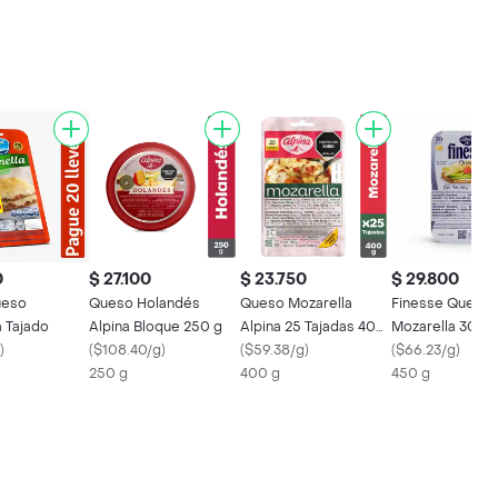
0
$ 27.100
$ 23.750
$ 29.800
ueso
Queso Holandés
Queso Mozarella
Finesse Queso
a Tajado
Alpina Bloque 250 g
Alpina 25 Tajadas 400
Mozarella 30 Ta
)
(
$108.40/g
)
g
(
$59.38/g
)
450 g
(
$66.23/g
)
250 g
400 g
450 g