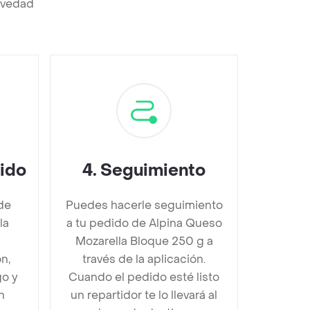
revedad
dido
4
.
Seguimiento
de
Puedes hacerle seguimiento
la
a tu pedido de Alpina Queso
s
Mozarella Bloque 250 g a
n,
través de la aplicación.
go y
Cuando el pedido esté listo
n
un repartidor te lo llevará al