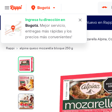
Bogotá
Ingresa tu dirección en
¿Nuevo en Rapp
Bogotá
.
Mejor servicio,
entregas más rápidas y los
precios más convenientes!
Búsquedas relacionadas:
Quesos frescos
,
Queso Mozzarella Alpina
,
Co
Rappi
alpina queso mozarella bloque 250 g