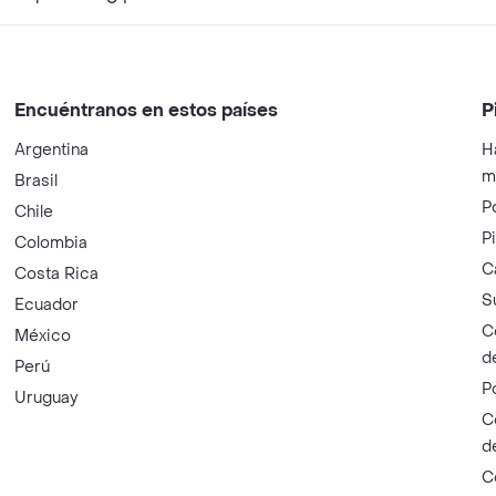
Encuéntranos en estos países
P
Argentina
H
m
Brasil
P
Chile
P
Colombia
C
Costa Rica
S
Ecuador
C
México
d
Perú
P
Uruguay
C
d
C