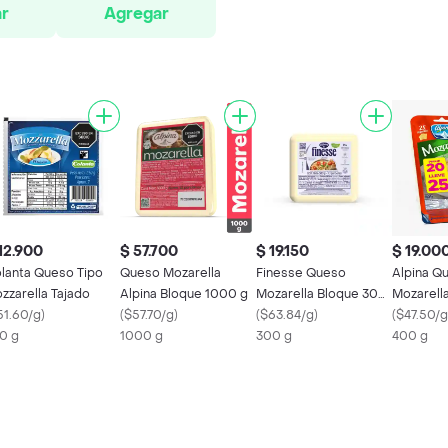
r
Agregar
12.900
$ 57.700
$ 19.150
$ 19.00
lanta Queso Tipo
Queso Mozarella
Finesse Queso
Alpina Q
zzarella Tajado
Alpina Bloque 1000 g
Mozarella Bloque 300
Mozarell
51.60/g
)
(
$57.70/g
)
g
(
$63.84/g
)
(
$47.50/g
0 g
1000 g
300 g
400 g