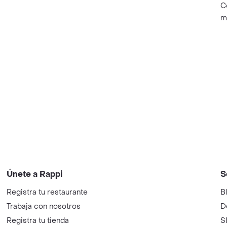
C
m
Únete a Rappi
S
Registra tu restaurante
B
Trabaja con nosotros
D
Registra tu tienda
S