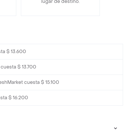
lugar de destino.
sta $ 13.600
 cuesta $ 13.700
reshMarket cuesta $ 15.100
sta $ 16.200