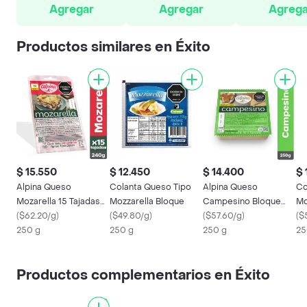
Agregar
Agregar
Agrega
Productos similares en Éxito
$ 15.550
$ 12.450
$ 14.400
$ 
Alpina Queso
Colanta Queso Tipo
Alpina Queso
Co
Mozarella 15 Tajadas
Mozzarella Bloque
Campesino Bloque
Mo
240 g
(
$62.20/g
)
(
$49.80/g
)
250 g
(
$57.60/g
)
(
$
250 g
250 g
250 g
25
Productos complementarios en Éxito