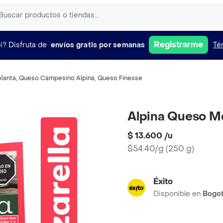
Registrarme
i?
Disfruta de
envíos gratis por semanas
Té
lanta
,
Queso Campesino Alpina
,
Queso Finesse
Alpina Queso Mo
$ 13.600
/
u
$54.40/g
(
250 g
)
Éxito
Disponible en
Bogo