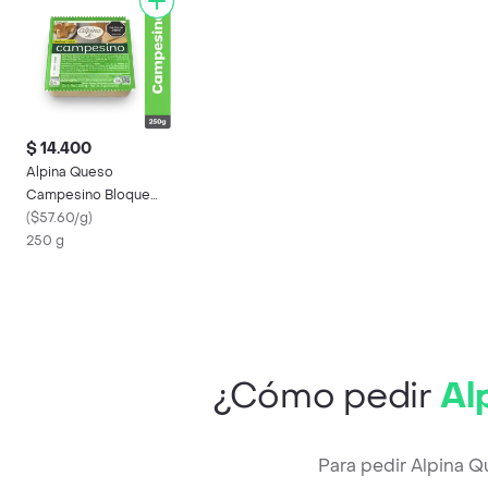
$ 14.400
Alpina Queso
Campesino Bloque
250 g
(
$57.60/g
)
250 g
¿Cómo pedir
Al
Para pedir Alpina 