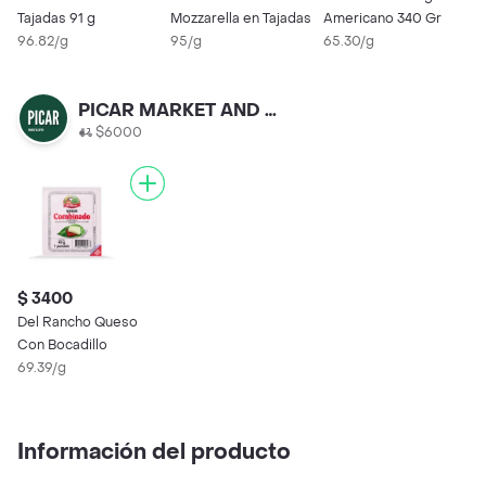
Tajadas 91 g
Mozzarella en Tajadas
Americano 340 Gr
2
96.82/g
95/g
65.30/g
PICAR MARKET AND COFFE
$6000
$ 3400
Del Rancho Queso
Con Bocadillo
69.39/g
Información del producto