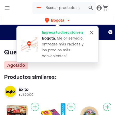
Bogotá
Regístrate
¿Nuevo en Rappi?
y disfruta de
Ingresa tu dirección en
envíos gratis por semanas
Aplican TyC
Bogotá
.
Mejor servicio,
entregas más rápidas y
los precios más
Queso Tipo Sanduche Exito
convenientes!
Agotado
Productos similares:
Éxito
$9000