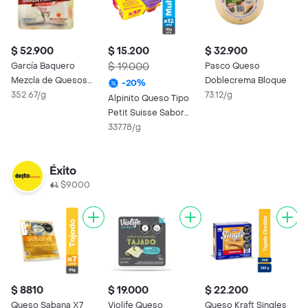
$ 52.900
$ 15.200
$ 32.900
$
García Baquero
$ 19.000
Pasco Queso
C
Mezcla de Quesos
Doblecrema Bloque
P
-
20
%
Españoles en Tapas
352.67/g
73.12/g
7
Alpinito Queso Tipo
Petit Suisse Sabor
Surtido
337.78/g
Éxito
$9000
$ 8810
$ 19.000
$ 22.200
$
Queso Sabana X7
Violife Queso
Queso Kraft Singles
F