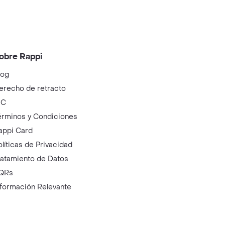
obre Rappi
log
erecho de retracto
IC
érminos y Condiciones
appi Card
olíticas de Privacidad
ratamiento de Datos
QRs
nformación Relevante