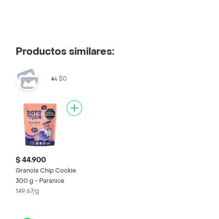
Productos similares:
$0
$ 44.900
Granola Chip Cookie
300 g - Paranice
149.67/g