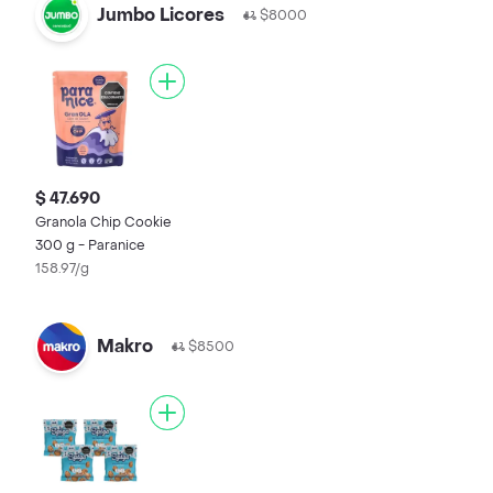
Jumbo Licores
$8000
$ 47.690
Granola Chip Cookie
300 g - Paranice
158.97/g
Makro
$8500