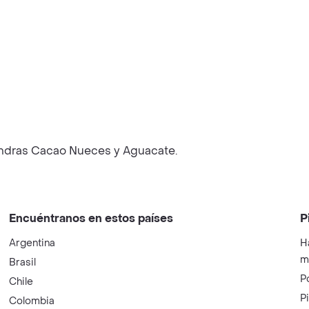
endras Cacao Nueces y Aguacate.
Encuéntranos en estos países
P
Argentina
H
m
Brasil
P
Chile
P
Colombia