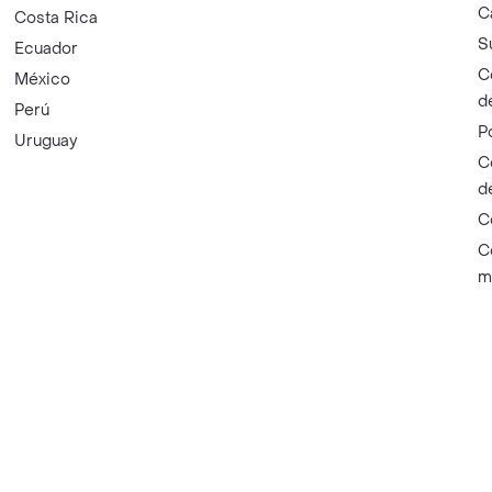
C
Costa Rica
S
Ecuador
C
México
d
Perú
P
Uruguay
C
d
C
C
m