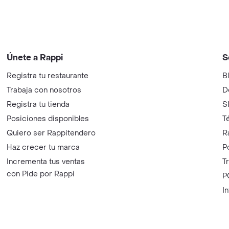
Únete a Rappi
S
Registra tu restaurante
B
Trabaja con nosotros
D
Registra tu tienda
S
Posiciones disponibles
T
Quiero ser Rappitendero
R
Haz crecer tu marca
P
Incrementa tus ventas
T
con Pide por Rappi
P
I