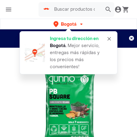
Bogotá
Regístrate
¿Nuevo en Rappi?
y disfruta de
Ingresa tu dirección en
envíos gratis por semanas
Aplican TyC
Bogotá
.
Mejor servicio,
entregas más rápidas y
los precios más
convenientes!