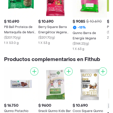
$ 10.690
$ 10.690
$ 9085
$ 10.690
$ 1
PB Ball Proteica de
Berry Square Barra
Pis
-
15
%
Mantequilla de Maní
Energética Vegana
(
$5
Qunno Barra de
Qunno
(
$201.70/g
)
Qunno
(
$201.70/g
)
27 g
Energía Vegana
1 X 53.0 g
1 X 53 g
(
$144.23/g
)
1 X 63 g
Productos complementarios en Fithub
$ 16.750
$ 9600
$ 10.690
Qunno Pistachio
Snack Qunno Kids Bar
Coco Square Qunno