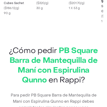
$ 
Cubes Sachet
(
$320/g
)
(
$201.70/g
)
San
(
$186.12/g
)
30 g
1 X 53 g
Grie
90 g
(
$64
1 X 
¿Cómo pedir
PB Square
Barra de Mantequilla de
Maní con Espirulina
Qunno
en Rappi?
Para pedir PB Square Barra de Mantequilla de
Maní con Espirulina Qunno en Rappi debes