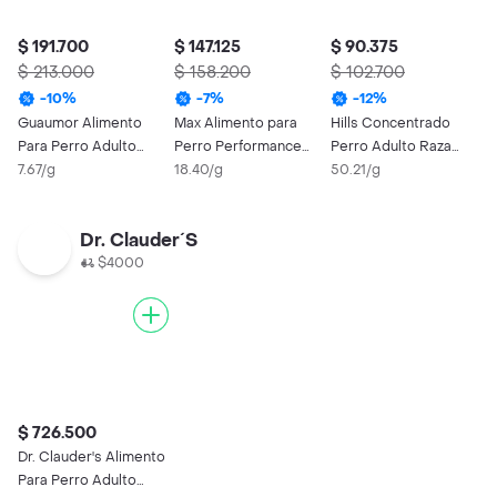
$ 191.700
$ 147.125
$ 90.375
$ 213.000
$ 158.200
$ 102.700
-
10
%
-
7
%
-
12
%
Guaumor Alimento
Max Alimento para
Hills Concentrado
Para Perro Adulto
Perro Performance
Perro Adulto Raza
Raza Mediana y
7.67/g
Adulto Raza Pequeña
18.40/g
Pequeña Sensible 1.8
50.21/g
Grande 25 Kg
Kg
Dr. Clauder´S
$4000
$ 726.500
Dr. Clauder's Alimento
Para Perro Adulto