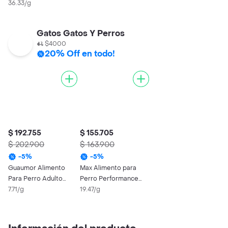
Raza Grande
36.33/g
Gatos Gatos Y Perros
$4000
20% Off en todo!
$ 192.755
$ 155.705
$ 202.900
$ 163.900
-
5
%
-
5
%
Guaumor Alimento
Max Alimento para
Para Perro Adulto
Perro Performance
Raza Mediana y
7.71/g
Adulto Raza Pequeña
19.47/g
Grande 25 Kg