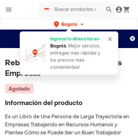
Bogotá
Regístrate
¿Nuevo en Rappi?
y disfruta de
Ingresa tu dirección en
envíos gratis por semanas
Aplican TyC
Bogotá
.
Mejor servicio,
entregas más rápidas y
los precios más
Rebeldes y Respetuosos Paidos
convenientes!
Empresas
Agotado
Información del producto
Es un Libro de Una Persona de Larga Trayectoria en
Empresas Trabajando en Recursos Humanos y
Plantea Cómo se Puede Ser un Buen Trabajador