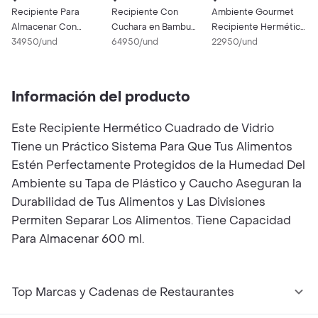
Recipiente Para
Recipiente Con
Ambiente Gourmet
R
Almacenar Con
Cuchara en Bambu
Recipiente Hermético
R
Cuchara 200 mL
34950/und
Grande Ambiente
64950/und
Blanco
22950/und
A
3
Ambiente Gourmet
Gourmet
Información del producto
Este Recipiente Hermético Cuadrado de Vidrio
Tiene un Práctico Sistema Para Que Tus Alimentos
Estén Perfectamente Protegidos de la Humedad Del
Ambiente su Tapa de Plástico y Caucho Aseguran la
Durabilidad de Tus Alimentos y Las Divisiones
Permiten Separar Los Alimentos. Tiene Capacidad
Para Almacenar 600 ml.
Top Marcas y Cadenas de Restaurantes