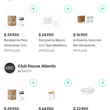
$ 34.950
$ 24.950
$ 16.950
$
Recipiente Para
Recipiente Blanco
Ambiente Gourmet
R
Almacenar Con
Con Taza Medidora
Set Recipiente
V
Cuchara 200 mL
34950/und
1560 mL Ambiente
24950/und
Circular 100 mL
8475/und
A
1
Ambiente Gourmet
Gourmet
Club House Atlantis
$4500
$ 34.950
$ 64.950
$ 22.950
$