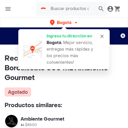
Bogotá
Regístrate
¿Nuevo en Rappi?
y disfruta de
Ingresa tu dirección en
envíos gratis por semanas
Aplican TyC
Bogotá
.
Mejor servicio,
entregas más rápidas y
los precios más
Recipiente Rec Division en
convenientes!
Borosilicato 600 mL Ambiente
Gourmet
Agotado
Productos similares:
Ambiente Gourmet
$4500