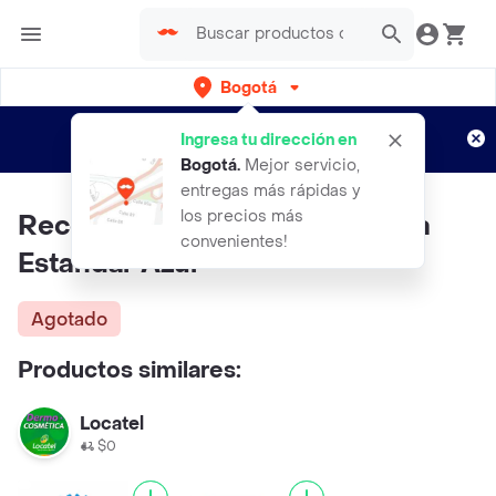
Bogotá
Regístrate
¿Nuevo en Rappi?
y disfruta de
Ingresa tu dirección en
envíos gratis por semanas
Aplican TyC
Bogotá
.
Mejor servicio,
entregas más rápidas y
los precios más
Recovery Plastilina Fisioterapia
convenientes!
Estandar Azul
Agotado
Productos similares:
Locatel
$0