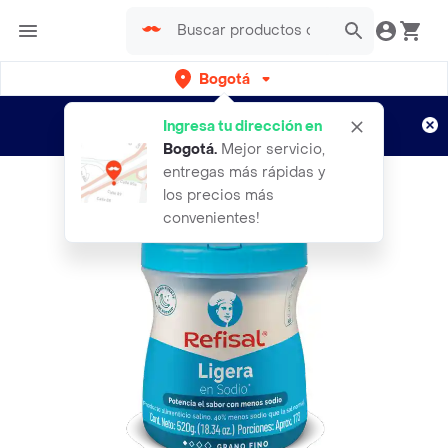
Bogotá
Regístrate
¿Nuevo en Rappi?
y disfruta de
Ingresa tu dirección en
envíos gratis por semanas
Aplican TyC
Bogotá
.
Mejor servicio,
entregas más rápidas y
los precios más
convenientes!