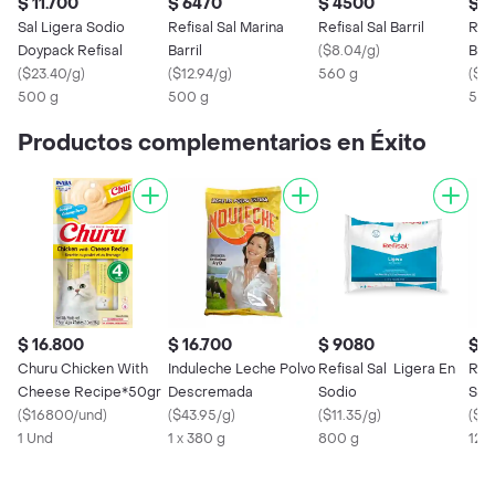
$ 11.700
$ 6470
$ 4500
$ 1
Sal Ligera Sodio
Refisal Sal Marina
Refisal Sal Barril
Refi
Doypack Refisal
Barril
(
$8.04/g
)
Barr
(
$23.40/g
)
(
$12.94/g
)
560 g
(
$2
500 g
500 g
500
Productos complementarios en Éxito
$ 16.800
$ 16.700
$ 9080
$ 5
Churu Chicken With
Induleche Leche Polvo
Refisal Sal Ligera En
Refi
Cheese Recipe*50gr
Descremada
Sodio
Sod
(
$16800/und
)
(
$43.95/g
)
(
$11.35/g
)
(
$42
1 Und
1 x 380 g
800 g
120