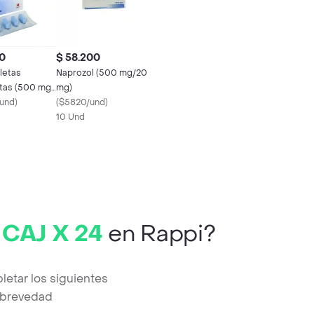
0
$ 58.200
letas
Naprozol (500 mg/20
tas (500 mg
mg)
und
)
(
$5820/und
)
10 Und
CAJ X 24
en Rappi?
tar los siguientes
a brevedad