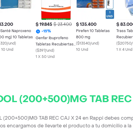
13.200
$ 19.845
$ 23.400
$ 135.400
$ 83.00
 Santé Naproxeno
Pirefen 10 Tabletas
Trass Tab
-
15
%
00 mg) 10 Tabletas
800 mg
Recubier
Genfar Ibuprofeno
1320/und
)
(
$13540/und
)
/ 85 mg)
(
$20750/
Tabletas Recubiertas
X 10 Und
10 Und
1 X 4 Und
Blister (800 mg)
(
$397/und
)
1 X 50 Und
OL (200+500)MG TAB REC 
L (200+500)MG TAB REC CAJ X 24 en Rappi debes comple
os encargamos de llevarte el producto a tu domicilio a l