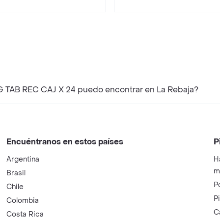
 TAB REC CAJ X 24 puedo encontrar en La Rebaja?
Encuéntranos en estos países
P
Argentina
H
m
Brasil
P
Chile
P
Colombia
C
Costa Rica