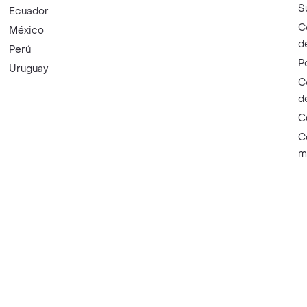
S
Ecuador
C
México
d
Perú
P
Uruguay
C
d
C
C
m