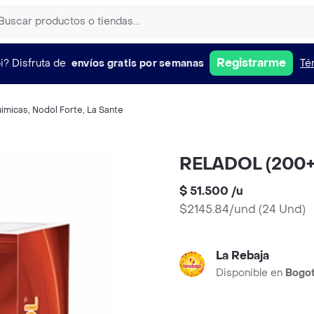
Registrarme
i?
Disfruta de
envíos gratis por semanas
Té
imicas
,
Nodol Forte
,
La Sante
RELADOL (200+
$ 51.500
/
u
$2145.84/und
(
24 Und
)
La Rebaja
Disponible en
Bogo