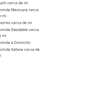
ushi cerca de mi
omida Mexicana cerca
e mi
ostres cerca de mi
omida Saludable cerca
e mi
omida a Domicilio
omida Italiana cerca de
i