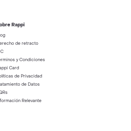
obre Rappi
log
erecho de retracto
IC
érminos y Condiciones
appi Card
olíticas de Privacidad
ratamiento de Datos
QRs
nformación Relevante