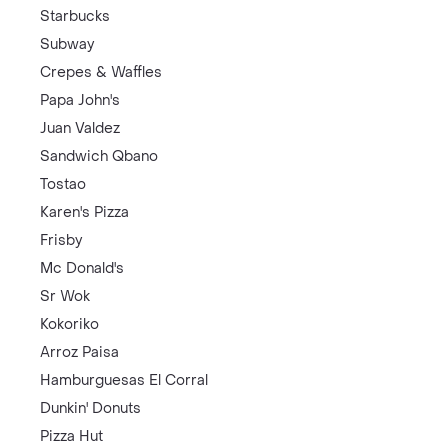
Starbucks
Subway
Crepes & Waffles
Papa John's
Juan Valdez
Sandwich Qbano
Tostao
Karen's Pizza
Frisby
Mc Donald's
Sr Wok
Kokoriko
Arroz Paisa
Hamburguesas El Corral
Dunkin' Donuts
Pizza Hut