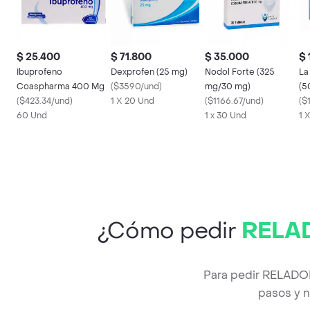
$ 25.400
$ 71.800
$ 35.000
$ 
Ibuprofeno
Dexprofen (25 mg)
Nodol Forte (325
La
Coaspharma 400 Mg
(
$3590/und
)
mg/30 mg)
(5
(
$423.34/und
)
1 X 20 Und
(
$1166.67/und
)
(
$
60 Und
1 x 30 Und
1 
¿Cómo pedir
RELAD
Para pedir RELADO
pasos y n