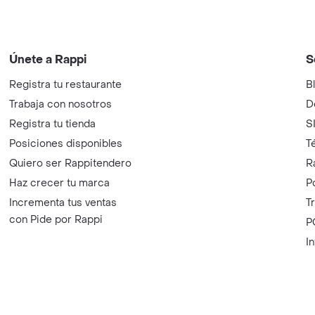
Únete a Rappi
S
Registra tu restaurante
B
Trabaja con nosotros
D
Registra tu tienda
S
Posiciones disponibles
T
Quiero ser Rappitendero
R
Haz crecer tu marca
P
Incrementa tus ventas
T
con Pide por Rappi
P
I