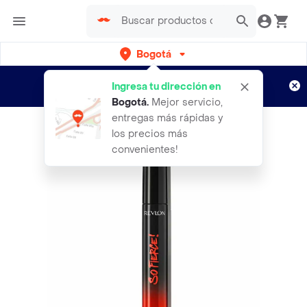
Bogotá
Regístrate
¿Nuevo en Rappi?
y disfruta de
Ingresa tu dirección en
envíos gratis por semanas
Aplican TyC
Bogotá
.
Mejor servicio,
entregas más rápidas y
los precios más
convenientes!