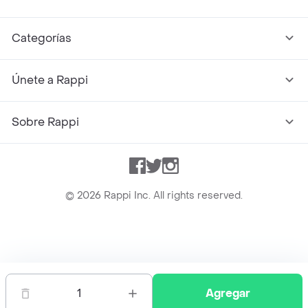
Categorías
Únete a Rappi
Sobre Rappi
Facebook
Twitter
Instagram
©
2026
Rappi Inc. All rights reserved.
Rappi S.A.S. --- NIT 900.843.898-9 --- Calle 63 # 16A-02
Bogotá D.C. --- notificacionesrappi@rappi.com
1
Agregar