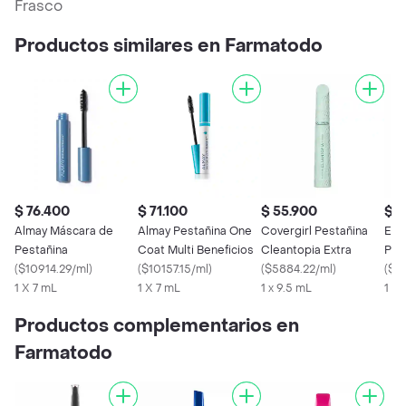
Frasco
Productos similares en Farmatodo
$ 76.400
$ 71.100
$ 55.900
$ 1
Almay Máscara de
Almay Pestañina One
Covergirl Pestañina
Ess
Pestañina
Coat Multi Beneficios
Cleantopia Extra
Pes
(
$10914.29/ml
)
(
$10157.15/ml
)
(
$5884.22/ml
)
Ext
(
$1
1 X 7 mL
1 X 7 mL
1 x 9.5 mL
Wat
1 x 
Productos complementarios en
Farmatodo