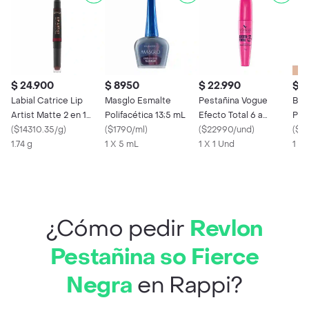
$ 24.900
$ 8950
$ 22.990
$ 5
Labial Catrice Lip
Masglo Esmalte
Pestañina Vogue
Bas
Artist Matte 2 en 1
Polifacética 13;5 mL
Efecto Total 6 a
Pur
Lipstick y Liner No.
(
$14310.35/g
)
(
$1790/ml
)
prueba de agua Negro
(
$22990/und
)
May
(
$18
040 X
1.74 g
1 X 5 mL
9g
1 X 1 Und
1 X
¿Cómo pedir
Revlon
Pestañina so Fierce
Negra
en Rappi?