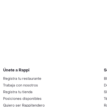
Únete a Rappi
S
Registra tu restaurante
B
Trabaja con nosotros
D
Registra tu tienda
S
Posiciones disponibles
T
Quiero ser Rappitendero
R