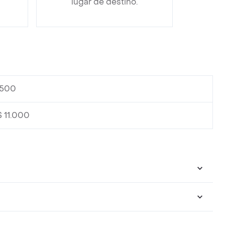
lugar de destino.
.500
$ 11.000