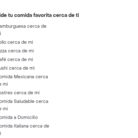
ide tu comida favorita cerca de ti
amburguesa cerca de
i
ollo cerca de mi
izza cerca de mi
afé cerca de mi
ushi cerca de mi
omida Mexicana cerca
e mi
ostres cerca de mi
omida Saludable cerca
e mi
omida a Domicilio
omida Italiana cerca de
i