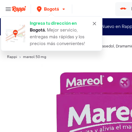
Bogotá
Ingresa tu dirección en
¿Nuevo en Rapp
Bogotá
.
Mejor servicio,
entregas más rápidas y los
precios más convenientes!
Búsquedas relacionadas:
Sistema Nervioso
,
Mareol
,
Pasedol
,
Dramami
Rappi
mareol 50 mg