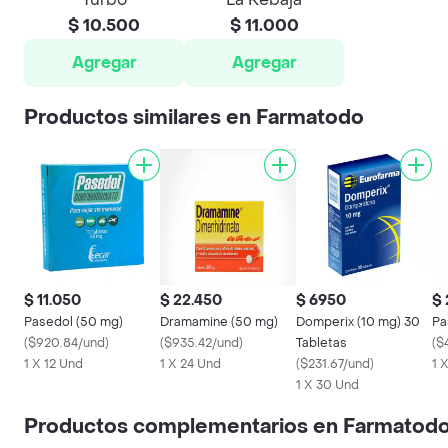
$ 10.500
$ 11.000
Agregar
Agregar
Productos similares en Farmatodo
$ 11.050
$ 22.450
$ 6950
$ 
Pasedol (50 mg)
Dramamine (50 mg)
Domperix (10 mg) 30
Pa
(
$920.84/und
)
(
$935.42/und
)
Tabletas
(
$
1 X 12 Und
1 X 24 Und
(
$231.67/und
)
1 
1 X 30 Und
Productos complementarios en Farmatod