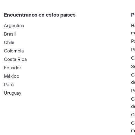
Encuéntranos en estos países
P
Argentina
H
m
Brasil
P
Chile
P
Colombia
C
Costa Rica
S
Ecuador
C
México
d
Perú
P
Uruguay
C
d
C
C
m