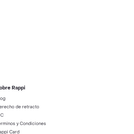
obre Rappi
log
erecho de retracto
IC
érminos y Condiciones
appi Card