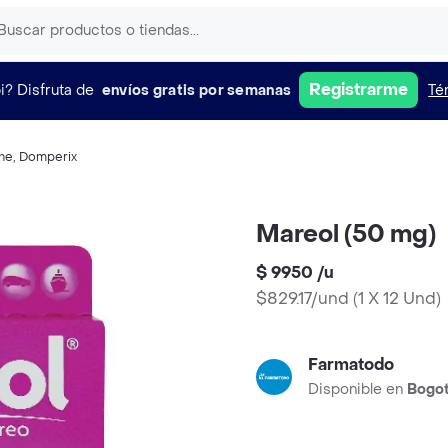
Registrarme
i?
Disfruta de
envíos gratis por semanas
Té
ne
,
Domperix
Mareol (50 mg)
$ 9950
/
u
$829.17/und
(
1 X 12 Und
)
Farmatodo
Disponible en
Bogo