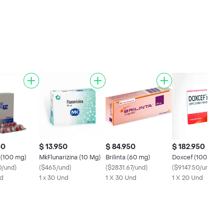
50
$ 13.950
$ 84.950
$ 182.950
 (100 mg)
MkFlunarizina (10 Mg)
Brilinta (60 mg)
Doxcef (100 mg
0/und
)
(
$465/und
)
(
$2831.67/und
)
(
$9147.50/und
)
nd
1 x 30 Und
1 X 30 Und
1 X 20 Und