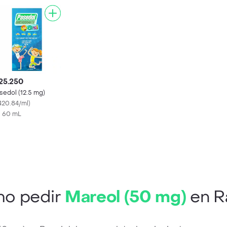
25.250
sedol (12.5 mg)
420.84/ml
)
X 60 mL
o pedir
Mareol (50 mg)
en R