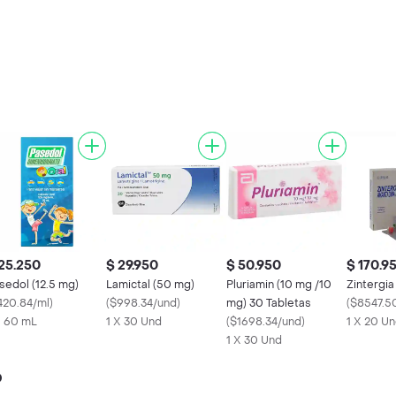
25.250
$ 29.950
$ 50.950
$ 170.9
sedol (12.5 mg)
Lamictal (50 mg)
Pluriamin (10 mg /10
Zintergia
420.84/ml
)
(
$998.34/und
)
mg) 30 Tabletas
(
$8547.5
X 60 mL
1 X 30 Und
(
$1698.34/und
)
1 X 20 U
1 X 30 Und
o