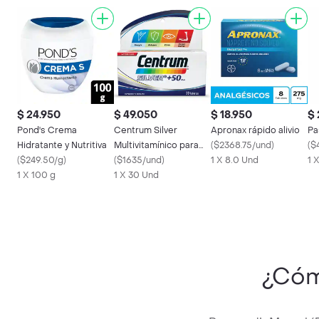
$ 24.950
$ 49.050
$ 18.950
$ 
Pond's Crema
Centrum Silver
Apronax rápido alivio
Pa
Hidratante y Nutritiva
Multivitamínico para
(
$2368.75/und
)
(
$
(
$249.50/g
)
hombres y mujeres
(
$1635/und
)
1 X 8.0 Und
1 
1 X 100 g
+50
1 X 30 Und
¿Cóm