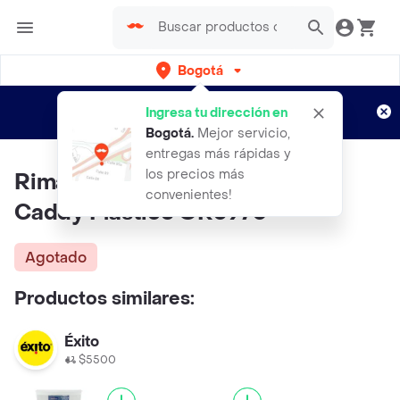
Bogotá
Regístrate
¿Nuevo en Rappi?
y disfruta de
Ingresa tu dirección en
envíos gratis por semanas
Aplican TyC
Bogotá
.
Mejor servicio,
entregas más rápidas y
los precios más
Rimax Organizador Para Baño
convenientes!
Caddy Plástico OR3970
Agotado
Productos similares:
Éxito
$5500