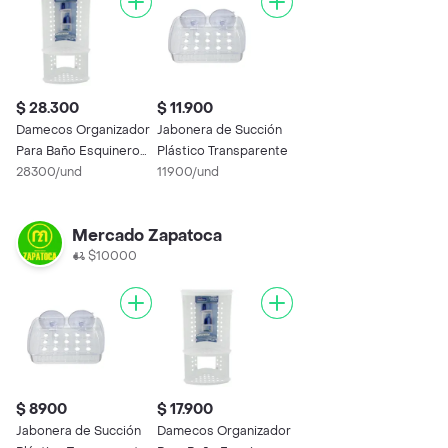
$ 28.300
$ 11.900
Damecos Organizador
Jabonera de Succión
Para Baño Esquinero
Plástico Transparente
Doble
28300/und
11900/und
Mercado Zapatoca
$10000
$ 8900
$ 17.900
Jabonera de Succión
Damecos Organizador